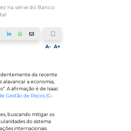
vez na série do Banco
tal
bookmark_border
ook
LinkedIn
Whatsapp
Email
A-
A+
ependentemente da recente
e alavancar a economia,
. A afirmação é de Isaac
de Gestão de Riscos (G-
tes, buscando mitigar os
cularidades do sistema
ações internacionais.