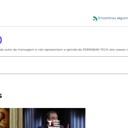
Encontrou algum
)
e do autor da mensagem e não representam a opinião da FEBRABAN TECH; leia nossos
t
s