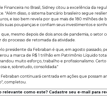
de Financeira no Brasil, Sidney citou a excelência da regu
"Além disso, o sistema bancário brasileiro segue resilien
os, e isso bem revela por que mais de 180 milhões de br
 suas poupanças e confiam seus investimentos e sonhos
 que, mesmo depois de dois anos de pandemia, o setor 
r do processo de retomada da atividade.
lo presidente da Febraban é que, em agosto passado, pel
erou a marca de R$ 1 trilhão em Patrimônio Líquido tota
andou muito esforço, trabalho e profissionalismo. Certo
tosa e, sobretudo, consolidada."
 Febraban continuará centrada em ações que possam amp
io", completou.
o relevante como este? Cadastre seu e-mail para r