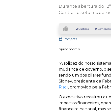
Durante abertura do 12º
Central, o setor supero
thumb_up
2
Curtidas
0
Comentári
date_range
09/11/2022
equipe noomis
"A solidez do nosso sistem
mudança de governo, o set
sendo um dos pilares fund
Sidney, presidente da Feb
Risc)
, promovido pela Febra
O executivo ressaltou que 
impactos financeiros, oper
financeiro nacional, mas 