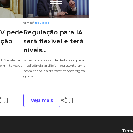
temas
/
Regulação
IV pede
Regulação para IA
ação
será flexível e terá
níveis...
tífice alerta
Ministro da Fazenda destacou que a
 e militares da
inteligência artificial representa uma
nova etapa da transformação digital
global
re
bookmark_border
share
bookmark_border
Veja mais
Tem