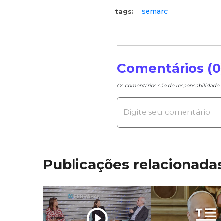
semarc
tags:
Comentários (0
Os comentários são de responsabilidad
Publicações relacionada
play_circle_outline