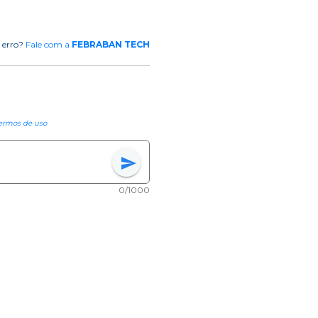
 erro?
Fale com a
FEBRABAN TECH
ermos de uso
send
0/1000