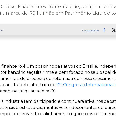
 G-Risc, Isaac Sidney comenta que, pela primeira 
u a marca de R$ 1 trilhão em Patrimônio Líquido to
os
Compartilhe:
Faceb
a financeiro é um dos principais ativos do Brasil e, ind
or bancário seguirá firme e bem focado no seu papel d
amentais do processo de retomada do nosso crescimento"
raban, durante abertura do
12º Congresso Internacional 
ban, nesta quarta-feira (9).
a indústria tem participado e continuará ativa nos deba
acionais e estruturais, muitas vezes decorrentes de parti
sempre preservando o alinhamento rigoroso às recomend