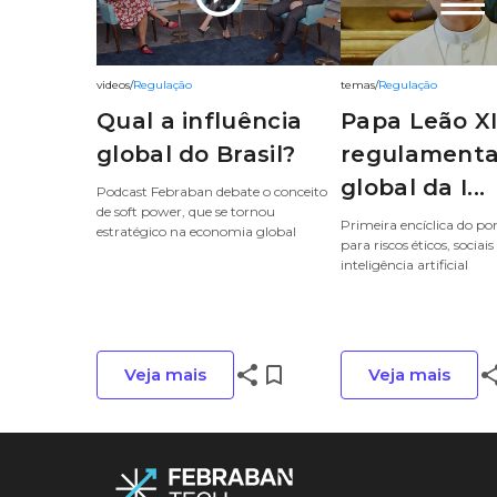
videos
/
Regulação
temas
/
Regulação
Qual a influência
Papa Leão X
global do Brasil?
regulament
global da I...
Podcast Febraban debate o conceito
de soft power, que se tornou
Primeira encíclica do pon
estratégico na economia global
para riscos éticos, sociais
inteligência artificial
share
bookmark_border
sha
Veja mais
Veja mais