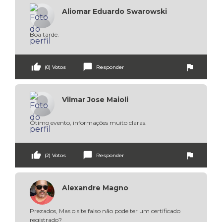
Aliomar Eduardo Swarowski
Boa tarde.
thumb_up
chat_bubble
flag
(0) Votos
Responder
Vilmar Jose Maioli
Ótimo evento, informações muito claras.
thumb_up
chat_bubble
flag
(2) Votos
Responder
Alexandre Magno
Prezados, Mas o site falso não pode ter um certificado 