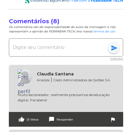
Encontrou algum erro?
Fale com a
FEBRABAN TECH
Comentários (8)
Os comentários são de responsabilidade do autor da mensagem e não
representam a opinião da FEBRABAN TECH; leia nossos
termos de uso
send
0/1000
Claudia Santana
|
Analista
Credz Administradora de Cartões S.A
Muito esclarecedor, realmente precisamos de educação 
digital. Parabéns!
thumb_up
chat_bubble
flag
(1) Votos
Responder