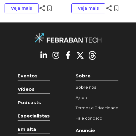
share
bookmark_border
share
bookmark_border
Veja mais
Veja mais
Eventos
Sobre
Sobre nós
Vídeos
Ajuda
Podcasts
Termos e Privacidade
Especialistas
Fale conosco
Em alta
Anuncie