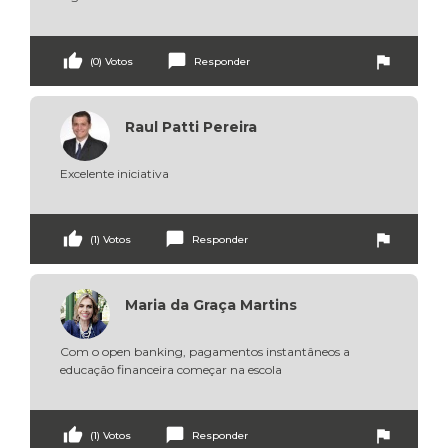
thumb_up
chat_bubble
flag
(0) Votos
Responder
Raul Patti Pereira
Excelente iniciativa
thumb_up
chat_bubble
flag
(1) Votos
Responder
Maria da Graça Martins
Com o open banking, pagamentos instantâneos a 
educação financeira começar na escola 
thumb_up
chat_bubble
flag
(1) Votos
Responder