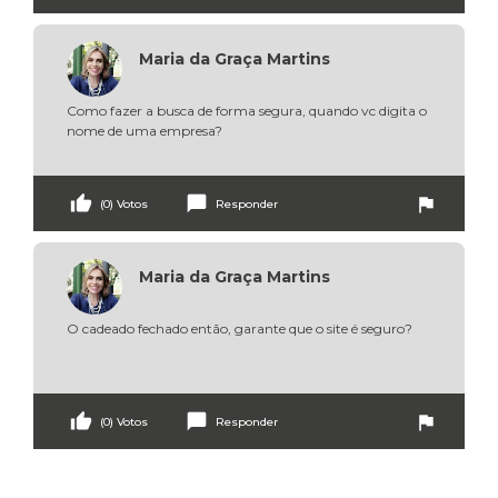
Maria da Graça Martins
Como fazer a busca de forma segura, quando vc digita o 
nome de uma empresa?
thumb_up
chat_bubble
flag
(0) Votos
Responder
Maria da Graça Martins
O cadeado fechado então, garante que o site é seguro?

thumb_up
chat_bubble
flag
(0) Votos
Responder