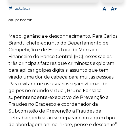
Facebook
LinkedIn
Whatsapp
date_range
A-
A+
25/02/2021
equipe noomis
Medo, ganância e desconhecimento. Para Carlos
Brandt, chefe-adjunto do Departamento de
Competição e de Estrutura do Mercado
Financeiro do Banco Central (BC), esses são os
três principais fatores que criminosos exploram
para aplicar golpes digitais, assunto que tem
virado uma dor de cabeça para muitas pessoas.
Para evitar que os usuários sejam vítimas de
golpes no mundo virtual, Bruno Fonseca,
superintendente-executivo de Prevenção a
Fraudes no Bradesco e coordenador da
Subcomissão de Prevenção a Fraudes da
Febraban, indica, ao se deparar com algum tipo
de abordagem online: “Pare, pense e desconfie”.