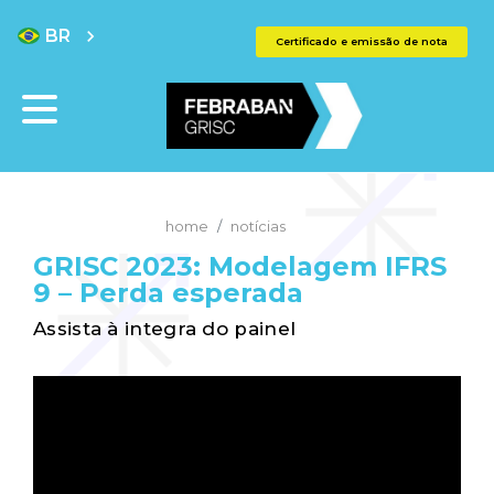
BR
chevron_right
Certificado e emissão de nota
home
notícias
GRISC 2023: Modelagem IFRS
9 – Perda esperada
Assista à integra do painel