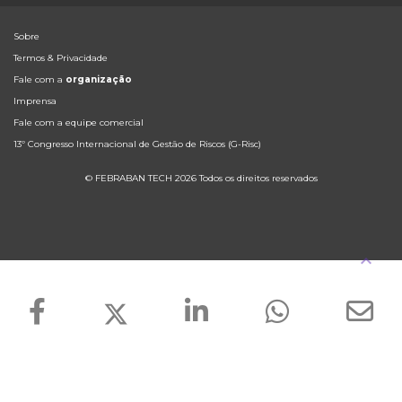
Sobre
Termos & Privacidade
Fale com a
organização
Imprensa
Fale com a equipe comercial
13º Congresso Internacional de Gestão de Riscos (G-Risc)
© FEBRABAN TECH 2026 Todos os direitos reservados
keyboard_arrow_up