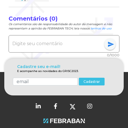
Comentários (0)
Os comentários são de responsabilidade do autor da mensagem e não
representam a opinião da FEBRABAN TECH; leia nossos
termos de uso
send
0/1000
Cadastre seu e-mail!
E acompanhe as novidades do GRISC2023.
Cadastrar