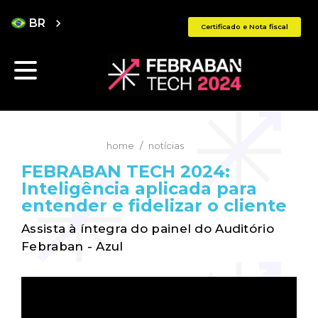
BR
chevron_right
Certificado e Nota fiscal
home
notícias
FEBRABAN TECH 2024:
Inteligência aplicada para
entender e fidelizar o cliente
Assista à íntegra do painel do Auditório
Febraban - Azul