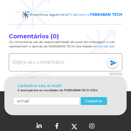
Encontrou algum erro?
Fale com a
FEBRABAN TECH
Comentários (0)
Os comentários são de responsabilidade do autor da mensagem e não
representam a opinião da FEBRABAN TECH; leia nossos
termos de uso
send
0/1000
Cadastre seu e-mail!
E acompanhe as novidades do FEBRABAN TECH 2024.
Cadastrar