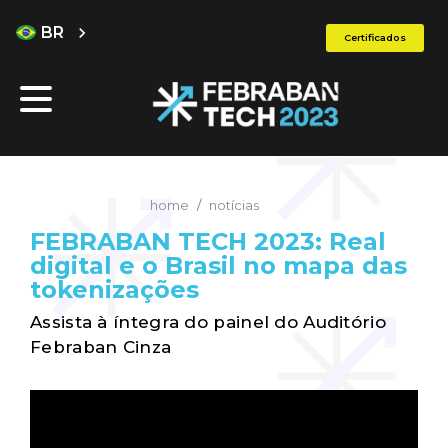
BR
chevron_right
Certificados
home
notícias
FEBRABAN TECH 2023: Real
digital e o Brasil no mapa das
tokenizações
Assista à íntegra do painel do Auditório
Febraban Cinza