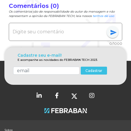
Comentários (0)
Os comentários são de responsabilidade do autor da mensagem e não
representam a opinião da FEBRABAN TECH; leia nossos
termos de uso
send
0/1000
Cadastre seu e-mail!
E acompanhe as novidades do FEBRABAN TECH 2023.
Cadastrar
Sobre