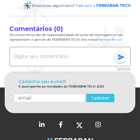
Encontrou algum erro?
Fale com a
FEBRABAN TECH
Comentários (0)
Os comentários são de responsabilidade do autor da mensagem e não
representam a opinião da FEBRABAN TECH; leia nossos
termos de uso
send
0/1000
Cadastre seu e-mail!
E acompanhe as novidades do FEBRABAN TECH 2023.
Cadastrar