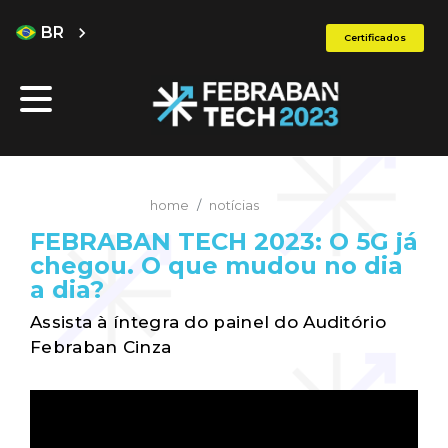
BR
chevron_right
Certificados
home
notícias
FEBRABAN TECH 2023: O 5G já
chegou. O que mudou no dia
a dia?
Assista à íntegra do painel do Auditório
Febraban Cinza