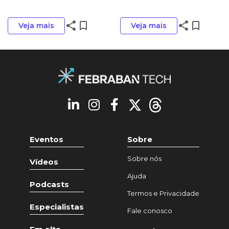
share
bookmark_border
share
bookmark_border
Veja mais
Veja mais
Eventos
Sobre
Sobre nós
Vídeos
Ajuda
Podcasts
Termos e Privacidade
Especialistas
Fale conosco