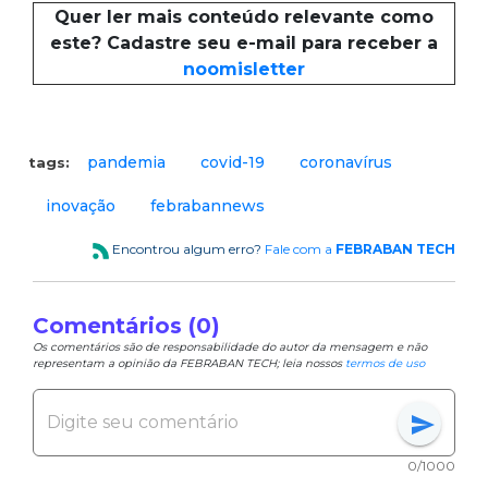
Quer ler mais conteúdo relevante como
este? Cadastre seu e-mail para receber a
noomisletter
pandemia
covid-19
coronavírus
tags:
inovação
febrabannews
Encontrou algum erro?
Fale com a
FEBRABAN TECH
Comentários (0)
Os comentários são de responsabilidade do autor da mensagem e não
representam a opinião da FEBRABAN TECH; leia nossos
termos de uso
send
0/1000