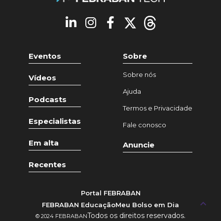
Eventos
Sobre
Sobre nós
Vídeos
Ajuda
Podcasts
Termos e Privacidade
Especialistas
Fale conosco
Em alta
Anuncie
Recentes
Portal FEBRABAN
keyboard_arrow_up
FEBRABAN Educação
Meu Bolso em Dia
Todos os direitos reservados.
© 2024 FEBRABAN