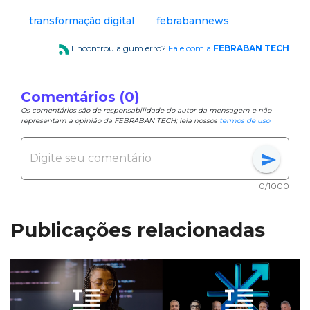
transformação digital
febrabannews
Encontrou algum erro?
Fale com a
FEBRABAN TECH
Comentários (0)
Os comentários são de responsabilidade do autor da mensagem e não
representam a opinião da FEBRABAN TECH; leia nossos
termos de uso
send
0/1000
Publicações relacionadas