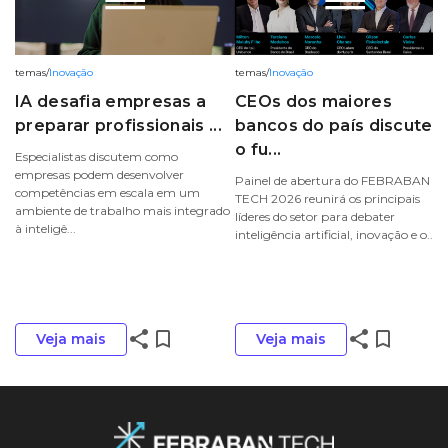
temas
/
Inovação
temas
/
Inovação
IA desafia empresas a
CEOs dos maiores
preparar profissionais ...
bancos do país discute
o fu...
Especialistas discutem como
empresas podem desenvolver
Painel de abertura do FEBRABAN
competências em escala em um
TECH 2026 reunirá os principais
ambiente de trabalho mais integrado
líderes do setor para debater
à inteligê...
inteligência artificial, inovação e o...
share
bookmark_border
share
bookmark_border
Veja mais
Veja mais