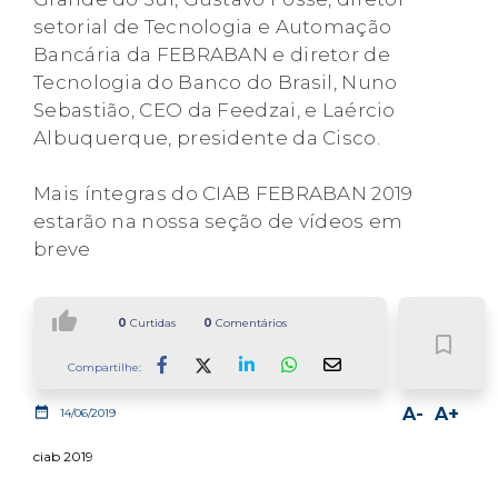
setorial de Tecnologia e Automação
Bancária da FEBRABAN e diretor de
Tecnologia do Banco do Brasil, Nuno
Sebastião, CEO da Feedzai, e Laércio
Albuquerque, presidente da Cisco.
Mais íntegras do CIAB FEBRABAN 2019
estarão na nossa seção de vídeos em
breve
thumb_up
0
Curtidas
0
Comentários
bookmark_border
Compartilhe:
Facebook
LinkedIn
Whatsapp
date_range
A-
A+
14/06/2019
ciab 2019