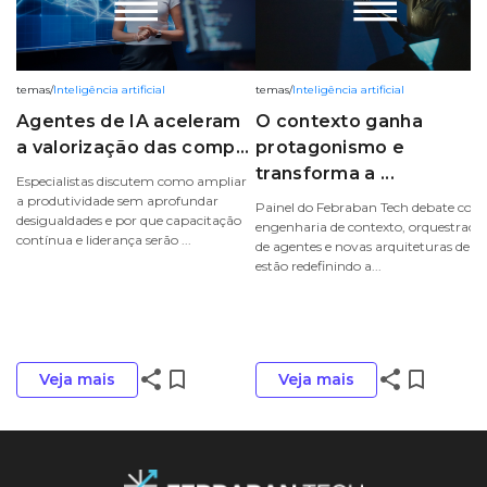
temas
/
Inteligência artificial
temas
/
Inteligência artificial
Agentes de IA aceleram
O contexto ganha
a valorização das comp...
protagonismo e
transforma a ...
Especialistas discutem como ampliar
a produtividade sem aprofundar
Painel do Febraban Tech debate com
desigualdades e por que capacitação
engenharia de contexto, orquestraçã
contínua e liderança serão ...
de agentes e novas arquiteturas de IA
estão redefinindo a...
share
bookmark_border
share
bookmark_border
Veja mais
Veja mais