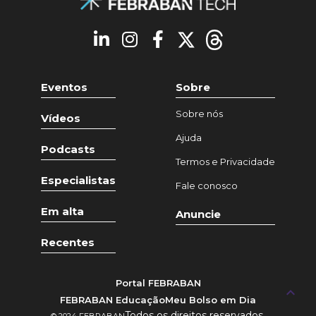
Eventos
Sobre
Sobre nós
Vídeos
Ajuda
Podcasts
Termos e Privacidade
Especialistas
Fale conosco
Em alta
Anuncie
Recentes
Portal FEBRABAN
keyboard_arrow_up
FEBRABAN Educação
Meu Bolso em Dia
Todos os direitos reservados.
© 2024 FEBRABAN