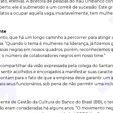
 fato, efetivas. A diretora de pessoas do Itaú Unibanco c
berto, ele é submetido a um comitê de sucessão. Este g
idatos a ocupar aquela vaga, invariavelmente, tem mulhe
ente
anto, que há um longo caminho a percorrer para atingir
a. “Quando o tema é mulheres na liderança, já fizemos 
ssoas negras em nossos quadros, porém, reconhecemos q
r o número de colaboradores negros em nosso time.”
u compartilhar da visão expressada pela colega do Santa
sentir acolhidos e encorajados a manifestar suas caracterí
ontam para o fato de que a empresa deve garantir um 
s seus funcionários, sob pena de não permitir uma inclu
rente de Gestão da Cultura do Banco do Brasil (BB), o t
o eram consideradas há alguns anos. “O movimento neg