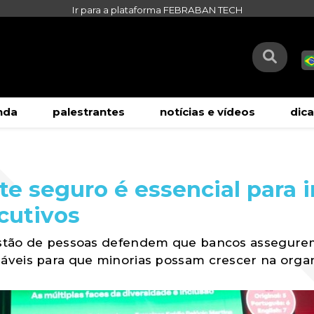
Ir para a plataforma FEBRABAN TECH
nda
palestrantes
notícias e vídeos
dica
te seguro é essencial para i
cutivos
estão de pessoas defendem que bancos assegur
áveis para que minorias possam crescer na orga