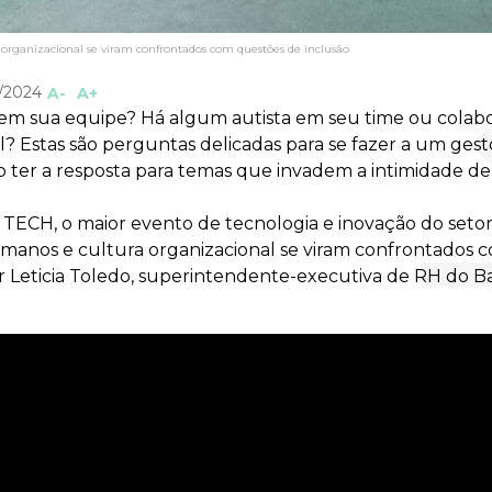
 organizacional se viram confrontados com questões de inclusão
/2024
A-
A+
 em sua equipe? Há algum autista em seu time ou cola
l? Estas são perguntas delicadas para se fazer a um gestor.
ter a resposta para temas que invadem a intimidade de
H, o maior evento de tecnologia e inovação do setor f
manos e cultura organizacional se viram confrontados c
r Leticia Toledo, superintendente-executiva de RH do 