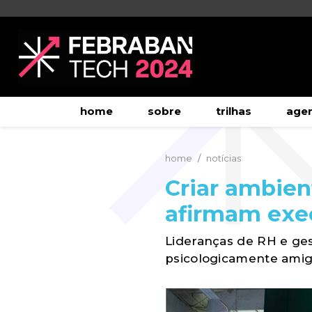
home
sobre
trilhas
age
home
notícias
Criar ambien
afirmam exe
Lideranças de RH e g
psicologicamente amig