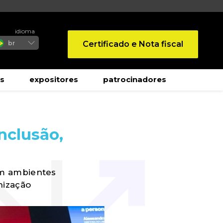
idioma
Certificado e Nota fiscal
br
s
expositores
patrocinadores
nclusão,
em ambientes
nização