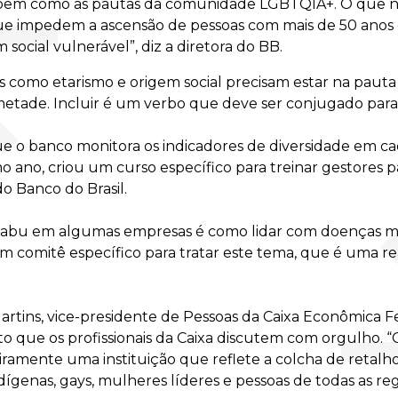
 bem como as pautas da comunidade LGBTQIA+. O que n
 que impedem a ascensão de pessoas com mais de 50 anos
m social vulnerável”, diz a diretora do BB.
os como etarismo e origem social precisam estar na pauta
 metade. Incluir é um verbo que deve ser conjugado para
ue o banco monitora os indicadores de diversidade em c
 ano, criou um curso específico para treinar gestores p
do Banco do Brasil.
tabu em algumas empresas é como lidar com doenças m
um comitê específico para tratar este tema, que é uma 
Martins, vice-presidente de Pessoas da Caixa Econômica 
 que os profissionais da Caixa discutem com orgulho. “G
ramente uma instituição que reflete a colcha de retalho
ígenas, gays, mulheres líderes e pessoas de todas as regiõ