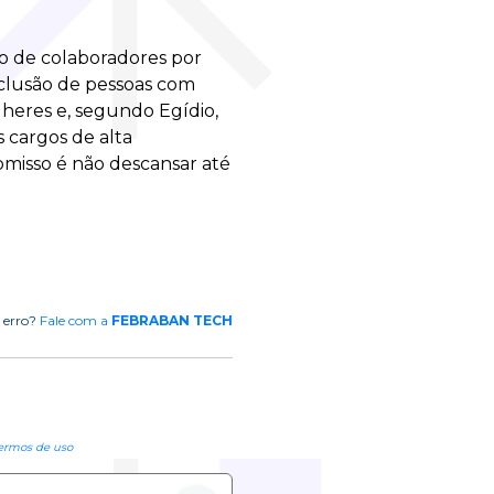
são de colaboradores por
nclusão de pessoas com
lheres e, segundo Egídio,
 cargos de alta
omisso é não descansar até
 erro?
Fale com a
FEBRABAN TECH
ermos de uso