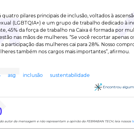
á quatro pilares principais de inclusão, voltados à ascen
sexual (LGBTQIA+) e um grupo de trabalho dedicado à i
te, 45% da força de trabalho na Caixa é formada por mu
estão nas mãos de mulheres. “Se você recortar apenas os
, a participação das mulheres cai para 28%. Nosso compr
eres também nos cargos mais importantes”, afirmou.
4
asg
inclusão
sustentabilidade
Encontrou algum
)
e do autor da mensagem e não representam a opinião da FEBRABAN TECH; leia nossos
t