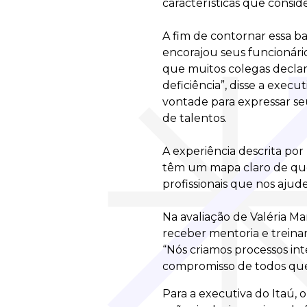
características que consid
A fim de contornar essa b
encorajou seus funcionári
que muitos colegas declar
deficiência”, disse a execut
vontade para expressar s
de talentos.
A experiência descrita por
têm um mapa claro de que
profissionais que nos aju
Na avaliação de Valéria Ma
receber mentoria e treina
“Nós criamos processos in
compromisso de todos que 
Para a executiva do Itaú,