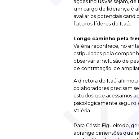
ações inclusivas sejam, de
um cargo de liderança é a
avaliar os potenciais cand
futuros líderes do Itaú.
Longo caminho pela fr
Valéria reconhece, no ent
estipuladas pela companhi
observar a inclusão de pe
de contratação, de amplia
A diretora do Itaú afirmo
colaboradores precisam se 
estudos que acessamos ap
psicologicamente seguro ao
Valéria.
Para Céssia Figueiredo, ge
abrange dimensões que nã