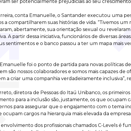
eram ser potencialmente prejudiciais ao seu crescimento 
arreira, conta Emanuelle, o Santander executou uma pe
os a compartilharem suas histórias de vida. “Tivemos um
aram, abertamente, sua orientação sexual ou revelaram
iva. A partir dessa iniciativa, funcionários de diversas área
eus sentimentos e o banco passou a ter um mapa mais v
 Emanuelle foi o ponto de partida para novas políticas de 
m são nossos colaboradores e somos mais capazes de of
dem a criar uma companhia verdadeiramente inclusiva”, 
rreto, diretora de Pessoas do Itaú Unibanco, os primeiro
mento para a inclusão são, justamente, os que ocupam ca
ternos para assegurar que o engajamento com o tema in
ocupam cargos na hierarquia mais elevada da empresa”,
 o envolvimento dos profissionais chamados C-Levels é f