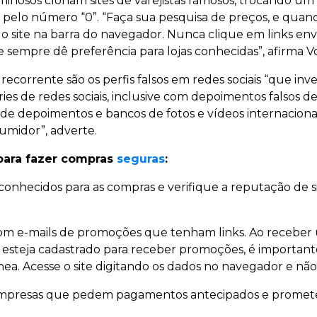
inosos clonam sites de varejistas famosos, trocando u
” pelo número “0”. “Faça sua pesquisa de preços, e quando
 site na barra do navegador. Nunca clique em links env
 sempre dê preferência para lojas conhecidas”, afirma Vo
corrente são os perfis falsos em redes sociais “que in
ries de redes sociais, inclusive com depoimentos falso
de depoimentos e bancos de fotos e vídeos internacionai
umidor”, adverte.
 para fazer compras
seguras
:
s conhecidos para as compras e verifique a reputação de
m e-mails de promoções que tenham links. Ao receber u
 esteja cadastrado para receber promoções, é importante
ea. Acesse o site digitando os dados no navegador e não 
empresas que pedem pagamentos antecipados e promet