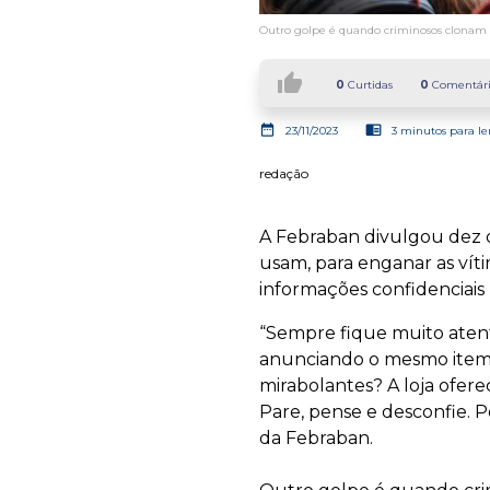
Outro golpe é quando criminosos clonam si
thumb_up
0
Curtidas
0
Comentári
date_range
chrome_reader_mode
23/11/2023
3 minutos para le
redação
A Febraban divulgou dez d
usam, para enganar as víti
informações confidenciais 
“Sempre fique muito aten
anunciando o mesmo item 
mirabolantes? A loja ofe
Pare, pense e desconfie. P
da Febraban.