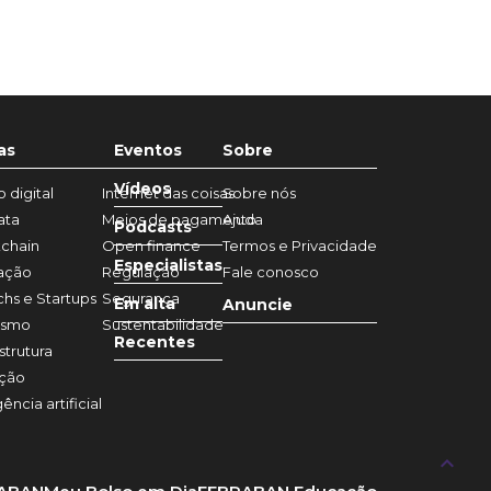
as
Eventos
Sobre
Vídeos
 digital
Internet das coisas
Sobre nós
ata
Meios de pagamento
Ajuda
Podcasts
chain
Open finance
Termos e Privacidade
Especialistas
ação
Regulação
Fale conosco
chs e Startups
Segurança
Em alta
Anuncie
ismo
Sustentabilidade
Recentes
strutura
ação
gência artificial
keyboard_arrow_up