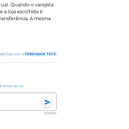
ual. Quando o varejista
a loja escolhida é
transferência. A mesma
rro?
Fale com a
FEBRABAN TECH
os
termos de uso
send
0/1000