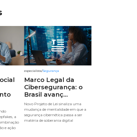
s
especialista
/
Segurança
ocial
Marco Legal da
Cibersegurança: o
nto
Brasil avanç...
Novo Projeto de Lei sinaliza uma
mudança de mentalidade em que a
ando
segurança cibernética passa a ser
epfakes, a
matéria de soberania digital
combinação
ão e ação