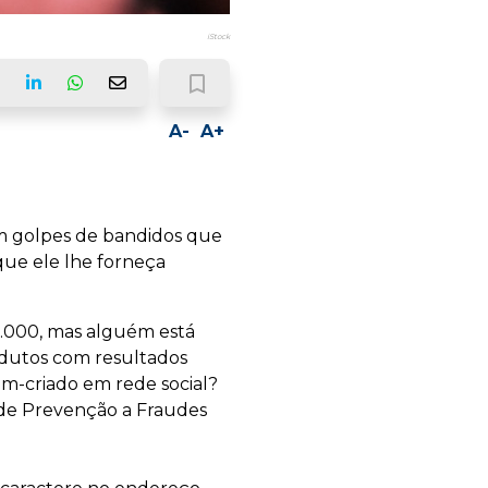
iStock
bookmark_border
ook
LinkedIn
Whatsapp
Email
A-
A+
em golpes de bandidos que
que ele lhe forneça
.000, mas alguém está
odutos com resultados
m-criado em rede social?
ê de Prevenção a Fraudes