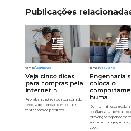
Publicações relacionada
temas
/
Segurança
temas
/
Segurança
Veja cinco dicas
Engenharia s
para compras pela
coloca o
internet n...
comportame
huma...
Febraban destaca que consumidor
precisa de atenção com ofertas
Com criminosos explor
tentadoras de produtos
confiança, urgência e de
prevenção depende da 
entre tecnologia, educaç
coo...