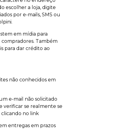
m caractere no endereço
 escolher a loja, digite
iados por e-mails, SMS ou
lpini.
vestem em mídia para
s de compradores. Também
s para dar crédito ao
 sites não conhecidos em
m e-mail não solicitado
 verificar se realmente se
clicando no link
em entregas em prazos