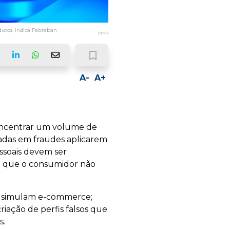
utos, indica Febraban
iStock
bookmark_border
ook
LinkedIn
Whatsapp
Email
A-
A+
concentrar um volume de
zadas em fraudes aplicarem
ssoais devem ser
ra que o consumidor não
e simulam e-commerce;
iação de perfis falsos que
s.