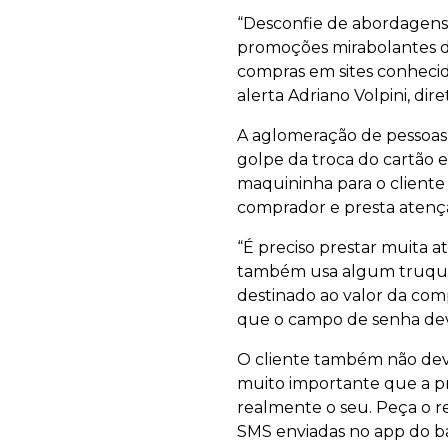
“Desconfie de abordagen
promoções mirabolantes d
compras em sites conhecid
alerta Adriano Volpini, d
A aglomeração de pessoas
golpe da troca do cartão e
maquininha para o cliente
comprador e presta atençã
“É preciso prestar muita a
também usa algum truque e
destinado ao valor da com
que o campo de senha deve
O cliente também não deve
muito importante que a pró
realmente o seu. Peça o r
SMS enviadas no app do ba