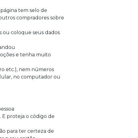
 página tem selo de
outros compradores sobre
 ou coloque seus dados
mandou
moções e tenha muito
rro etc.), nem números
celular, no computador ou
pessoa
 E proteja o código de
ão para ter certeza de