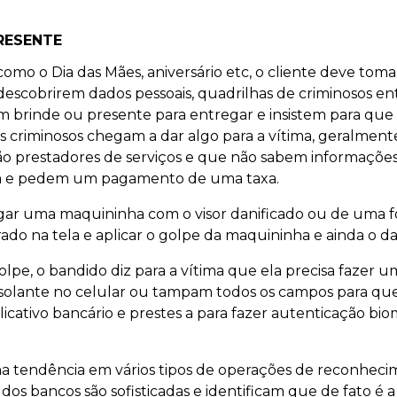
RESENTE
omo o Dia das Mães, aniversário etc, o cliente deve tom
descobrirem dados pessoais, quadrilhas de criminosos 
 brinde ou presente para entregar e insistem para que 
 criminosos chegam a dar algo para a vítima, geralmente 
ão prestadores de serviços e que não sabem informaçõ
ga e pedem um pagamento de uma taxa.
ar uma maquininha com o visor danificado ou de uma fo
ado na tela e aplicar o golpe da maquininha e ainda o da
lpe, o bandido diz para a vítima que ela precisa fazer u
isolante no celular ou tampam todos os campos para qu
icativo bancário e prestes a para fazer autenticação bi
a tendência em vários tipos de operações de reconhecim
 dos bancos são sofisticadas e identificam que de fato é