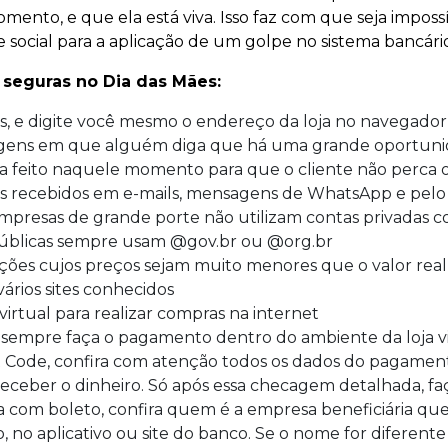
omento, e que ela está viva. Isso faz com que seja impo
 social para a aplicação de um golpe no sistema bancário
 seguras no Dia das Mães:
s, e digite você mesmo o endereço da loja no navegador
gens em que alguém diga que há uma grande oportuni
a feito naquele momento para que o cliente não perca 
s recebidos em e-mails, mensagens de WhatsApp e pelo 
mpresas de grande porte não utilizam contas privadas
públicas sempre usam @gov.br ou @org.br
ões cujos preços sejam muito menores que o valor real
ários sites conhecidos
irtual para realizar compras na internet
, sempre faça o pagamento dentro do ambiente da loja vi
 Code, confira com atenção todos os dados do pagamento 
eceber o dinheiro. Só após essa checagem detalhada, faç
a com boleto, confira quem é a empresa beneficiária 
 no aplicativo ou site do banco. Se o nome for diferen