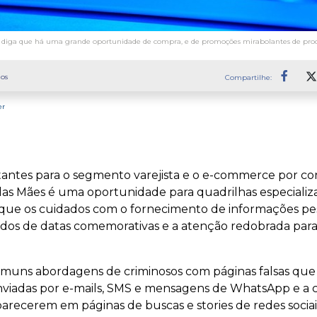
diga que há uma grande oportunidade de compra, e de promoções mirabolantes de prod
os
Compartilhe:
Faceb
er
tantes para o segmento varejista e o e-commerce por 
a das Mães é uma oportunidade para quadrilhas especiali
 que os cuidados com o fornecimento de informações pe
íodos de datas comemorativas e a atenção redobrada pa
omuns abordagens de criminosos com páginas falsas qu
viadas por e-mails, SMS e mensagens de WhatsApp e a cr
arecerem em páginas de buscas e stories de redes sociai