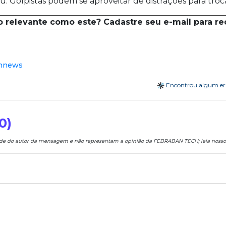
. Golpistas podem se aproveitar de distrações para troca
o relevante como este? Cadastre seu e-mail para r
annews
Encontrou algum e
0)
ade do autor da mensagem e não representam a opinião da FEBRABAN TECH; leia noss