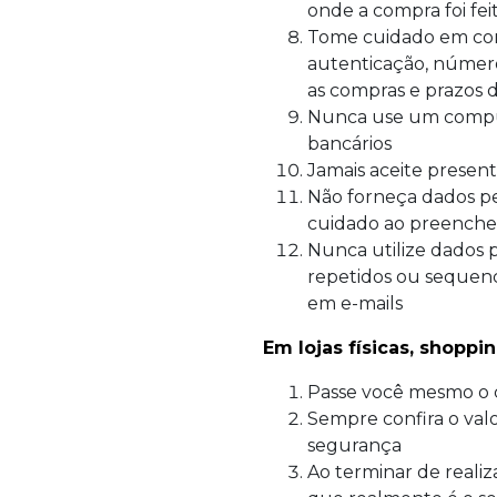
onde a compra foi fei
Tome cuidado em comp
autenticação, númer
as compras e prazos 
Nunca use um comput
bancários
Jamais aceite prese
Não forneça dados pe
cuidado ao preencher
Nunca utilize dados p
repetidos ou sequenci
em e-mails
Em lojas físicas, shoppi
Passe você mesmo o c
Sempre confira o valo
segurança
Ao terminar de reali