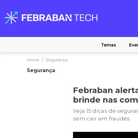
Temas
Eve
Home
Segurança
Segurança
Febraban alerta
brinde nas com
Veja 15 dicas de segur
sem cair em fraudes