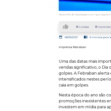
Desconfie de abordagens em que alguém 
thumb_up
0
Curtidas
0
Comentári
date_range
chrome_reader_mode
08/05/2023
6 minutos para l
imprensa febraban
Uma das datas mais impor
vendas significativo, o Di
golpes. A Febraban alerta
intensificados nestes per
caia em golpes.
Nesta época do ano são c
promoções inexistentes en
investem em mídia para ap