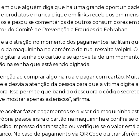
s em que alguém diga que há uma grande oportunidade
e produtos e nunca clique em links recebidos em mens
os e pesquise comentários de outros consumidores em s
iretor do Comitê de Prevenção a Fraudes da Febraban.
 e a distração no momento dos pagamentos facilitam q
 o da maquininha no comércio de rua, ressalta Volpini. 
 digitar a senha do cartão e se aproveita de um momento
o na senha que está sendo digitada.
tenção ao comprar algo na rua e pagar com cartão. Muitas
 desvia a atenção da pessoa para que a vítima digite 
pra. Isso permite que bandido descubra o código secreto.
 mostrar apenas asteriscos”, afirma.
 aceitar fazer pagamentos se o visor da maquininha esti
pria pessoa insira o cartão na maquininha e confira se o
ecibo impresso da transação ou verifique se o valor est
nco. No caso de pagamento via QR Code ou transferência,