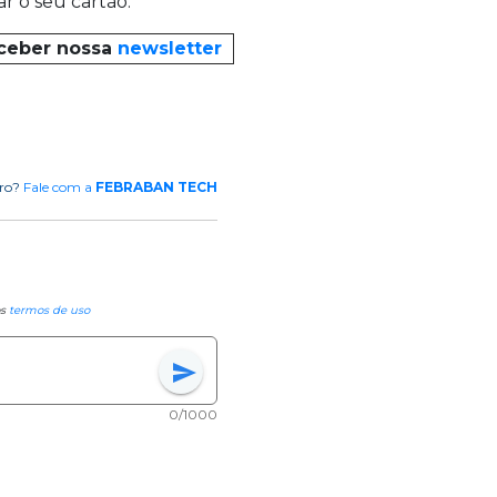
r o seu cartão.
eceber nossa
newsletter
rro?
Fale com a
FEBRABAN TECH
os
termos de uso
send
0/1000