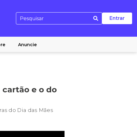
Entrar
re
Anuncie
 cartão e o do
ras do Dia das Mães