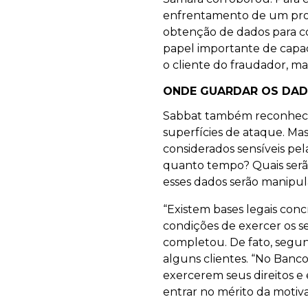
enfrentamento de um prob
obtenção de dados para co
papel importante de capaci
o cliente do fraudador, ma
ONDE GUARDAR OS DA
Sabbat também reconheceu
superfícies de ataque. M
considerados sensíveis pe
quanto tempo? Quais serã
esses dados serão manipul
“Existem bases legais concr
condições de exercer os s
completou. De fato, segu
alguns clientes. “No Banco
exercerem seus direitos e
entrar no mérito da moti