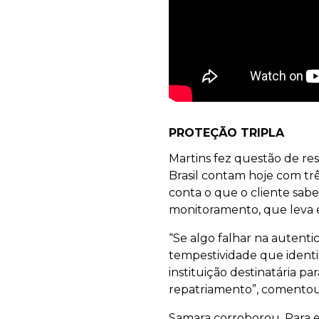
PROTEÇÃO TRIPLA
Martins fez questão de res
Brasil contam hoje com tr
conta o que o cliente sabe 
monitoramento, que leva e
“Se algo falhar na autent
tempestividade que identif
instituição destinatária pa
repatriamento”, comento
Samara corroborou. Para e