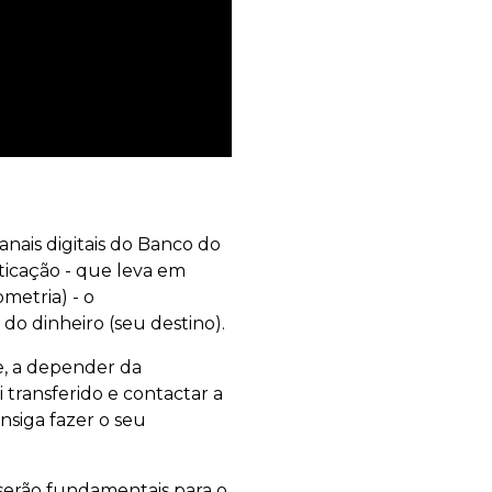
anais digitais do Banco do
ticação - que leva em
ometria) - o
o dinheiro (seu destino).
e, a depender da
 transferido e contactar a
onsiga fazer o seu
serão fundamentais para o