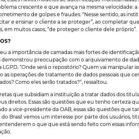
lema crescente e que avança na mesma velocidade: a 
metimento de golpes e fraudes. “Nesse sentido, as insti
tar e ensinar o cliente a se proteger”, ao completar qu
s, em muitos casos, “de proteger o cliente dele próprio”.
DOS?
 a importância de camadas mais fortes de identificaçã
as demonstrou preocupação com o arquivamento de dado
la LGPD. “Onde será o repositório? Quem vai manipular i
o as operações de tratamento de dados pessoais que ce
ados? Como eles serão tratados?”, ressaltou.
etas que subsidiam a instituição a tratar dados dos titul
eus direitos. Essas são questões que eu tenho certeza q
ndo a vice-presidente da OAB, essas são questões que
 do Brasil vemos um interesse por parte dos usuários, ti
 entenderem o que que está sendo feito com essas info
vação.