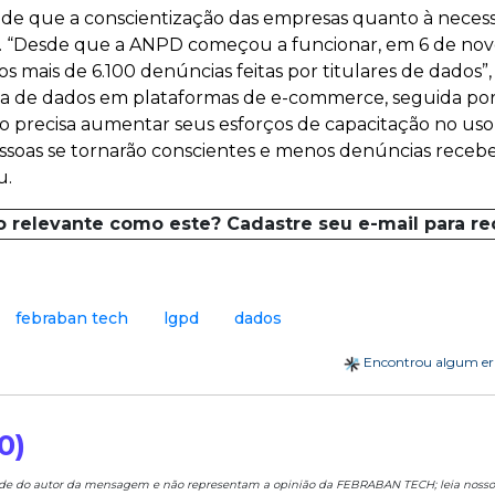
ende que a conscientização das empresas quanto à neces
r. “Desde que a ANPD começou a funcionar, em 6 de no
mais de 6.100 denúncias feitas por titulares de dados”,
siva de dados em plataformas de e-commerce, seguida p
eiro precisa aumentar seus esforços de capacitação no us
pessoas se tornarão conscientes e menos denúncias receb
u.
o relevante como este? Cadastre seu e-mail para r
febraban tech
lgpd
dados
Encontrou algum e
0)
ade do autor da mensagem e não representam a opinião da FEBRABAN TECH; leia noss