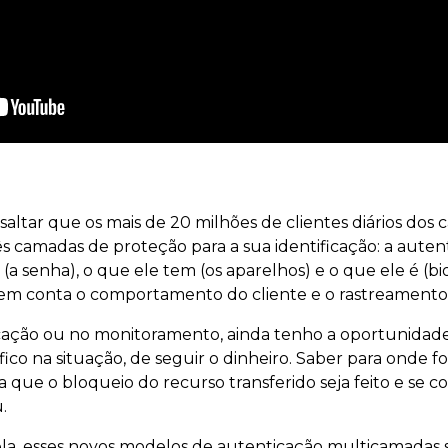
saltar que os mais de 20 milhões de clientes diários dos c
ês camadas de proteção para a sua identificação: a auten
(a senha), o que ele tem (os aparelhos) e o que ele é (bi
m conta o comportamento do cliente e o rastreamento d
icação ou no monitoramento, ainda tenho a oportunidad
ico na situação, de seguir o dinheiro. Saber para onde foi
ra que o bloqueio do recurso transferido seja feito e se c
u.
la, esses novos modelos de autenticação multicamadas 