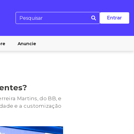
Entrar
re
Anuncie
ientes?
reira Martins, do BB, e
idade e a customização