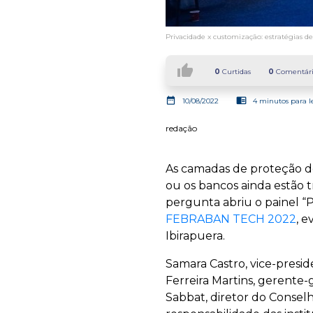
Privacidade x customização: estratégias
thumb_up
0
Curtidas
0
Comentári
date_range
chrome_reader_mode
10/08/2022
4 minutos para l
redação
As camadas de proteção de 
ou os bancos ainda estão 
pergunta abriu o painel “
FEBRABAN TECH 2022
, 
Ibirapuera.
Samara Castro, vice-presi
Ferreira Martins, gerente-
Sabbat, diretor do Consel