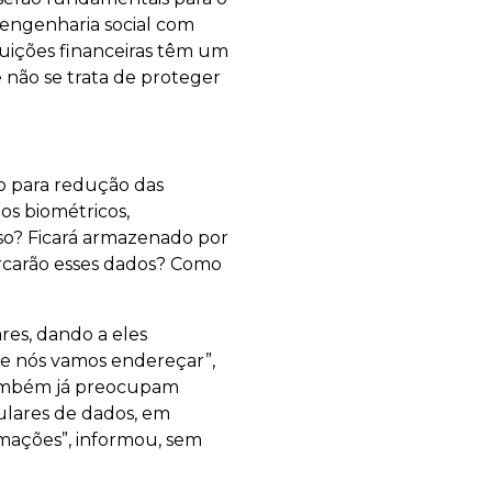
engenharia social com
tuições financeiras têm um
e não se trata de proteger
o para redução das
s biométricos,
sso? Ficará armazenado por
rcarão esses dados? Como
ares, dando a eles
ue nós vamos endereçar”,
 também já preocupam
tulares de dados, em
rmações”, informou, sem