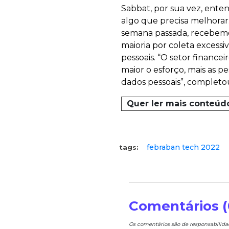
Sabbat, por sua vez, ent
algo que precisa melhora
semana passada, recebemos 
maioria por coleta exces
pessoais. “O setor financ
maior o esforço, mais as 
dados pessoais”, completo
Quer ler mais conteúd
febraban tech 2022
tags:
Comentários (
Os comentários são de responsabilid