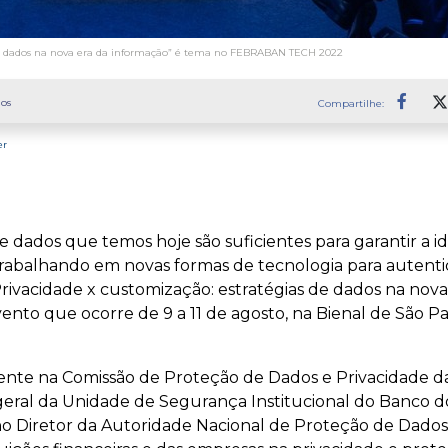
 de dados na nova era da informação” é tema no FEBRABAN TECH 2022
os
Compartilhe:
Faceb
er
dados que temos hoje são suficientes para garantir a id
trabalhando em novas formas de tecnologia para autent
Privacidade x customização: estratégias de dados na nov
evento que ocorre de 9 a 11 de agosto, na Bienal de São 
dente na Comissão de Proteção de Dados e Privacidade 
geral da Unidade de Segurança Institucional do Banco do 
ho Diretor da Autoridade Nacional de Proteção de Dado