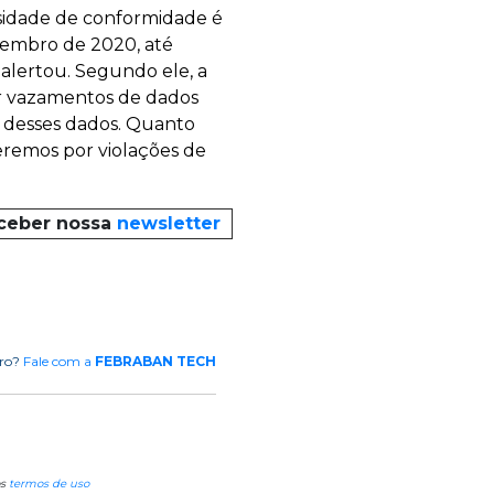
sidade de conformidade é
vembro de 2020, até
 alertou. Segundo ele, a
or vazamentos de dados
o desses dados. Quanto
eremos por violações de
eceber nossa
newsletter
rro?
Fale com a
FEBRABAN TECH
os
termos de uso