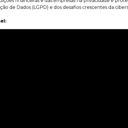
tuições financeiras e das empresas na privacidade e prote
teção de Dados (LGPD) e dos desafios crescentes da cibe
el: