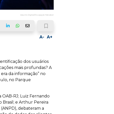
Assunto Digital/Divulgação Febraban
bookmark_border
ook
LinkedIn
Whatsapp
Email
A-
A+
entificação dos usuários
icações mais profundas? A
a era da informação” no
Paulo, no Parque
da OAB-RJ; Luiz Fernando
Brasil; e Arthur Pereira
s (ANPD), debateram a