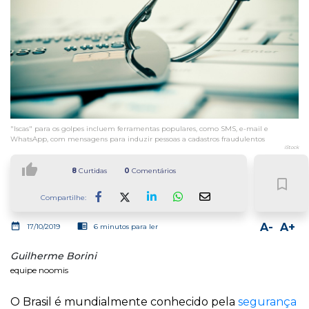
"Iscas" para os golpes incluem ferramentas populares, como SMS, e-mail e
WhatsApp, com mensagens para induzir pessoas a cadastros fraudulentos
iStock
thumb_up
8
Curtidas
0
Comentários
bookmark_border
Compartilhe:
Facebook
LinkedIn
Whatsapp
date_range
chrome_reader_mode
A-
A+
17/10/2019
6 minutos para ler
Guilherme Borini
equipe noomis
O Brasil é mundialmente conhecido pela
segurança