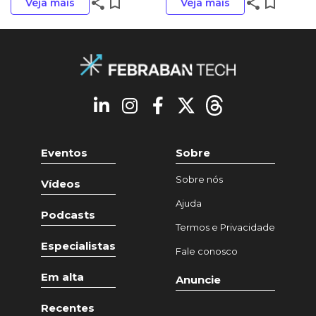
share
bookmark_border
share
bookmark_border
Veja mais
Veja mais
Eventos
Sobre
Sobre nós
Vídeos
Ajuda
Podcasts
Termos e Privacidade
Especialistas
Fale conosco
Em alta
Anuncie
Recentes