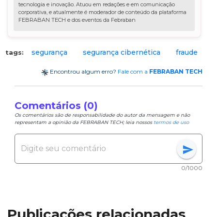
tecnologia e inovação. Atuou em redações e em comunicação
corporativa, e atualmente é moderador de conteúdo da plataforma
FEBRABAN TECH e dos eventos da Febraban
segurança
segurança cibernética
fraude
tags:
Encontrou algum erro?
Fale com a
FEBRABAN TECH
Comentários (0)
Os comentários são de responsabilidade do autor da mensagem e não
representam a opinião da FEBRABAN TECH; leia nossos
termos de uso
send
0/1000
Publicações relacionadas