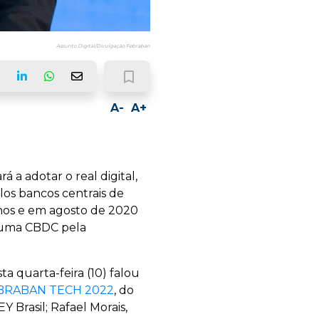
Assunto Digital/Divulgação Febraban
bookmark_border
ook
LinkedIn
Whatsapp
Email
A-
A+
 a adotar o real digital,
los bancos centrais de
nos e em agosto de 2020
e uma CBDC pela
ta quarta-feira (10) falou
BRABAN TECH 2022
, do
 Brasil; Rafael Morais,