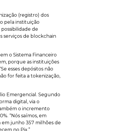
nização (registro) dos
 pela instituição
 possibilidade de
os serviços de blockchain
em o Sistema Financeiro
m, porque as instituições
“Se esses depósitos não
ão for feita a tokenização,
xílio Emergencial. Segundo
rma digital, via o
a também o incremento
00%. “Nós saímos, em
ra em junho 357 milhões de
tecem no Pix.”