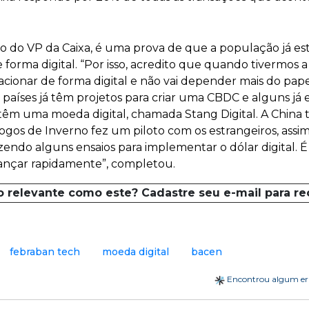
ião do VP da Caixa, é uma prova de que a população já es
orma digital. “Por isso, acredito que quando tivermos a 
nsacionar de forma digital e não vai depender mais do pap
países já têm projetos para criar uma CBDC e alguns já 
têm uma moeda digital, chamada Stang Digital. A China
ogos de Inverno fez um piloto com os estrangeiros, ass
azendo alguns ensaios para implementar o dólar digital.
vançar rapidamente”, completou.
o relevante como este? Cadastre seu e-mail para r
febraban tech
moeda digital
bacen
Encontrou algum e