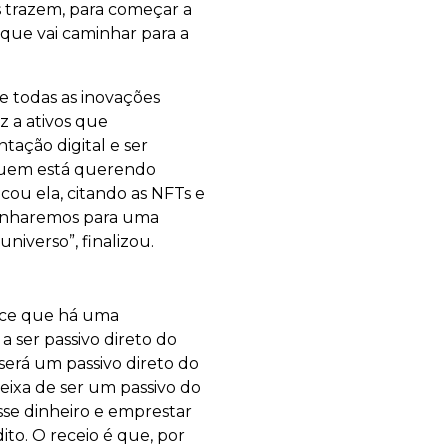
s trazem, para começar a
 que vai caminhar para a
e todas as inovações
z a ativos que
tação digital e ser
 quem está querendo
ou ela, citando as NFTs e
minharemos para uma
niverso”, finalizou.
ece que há uma
 ser passivo direto do
será um passivo direto do
eixa de ser um passivo do
esse dinheiro e emprestar
ito. O receio é que, por