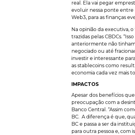
real. Ela vai pegar empre
evoluir nessa ponte entre 
Web3, para as finanças ev
Na opinião da executiva, 
trazidas pelas CBDCs. “Isso
anteriormente não tinham 
negociado ou até fraciona
investir e interessante p
as stablecoins como resu
economia cada vez mais tok
IMPACTOS
Apesar dos benefícios qu
preocupação com a desinte
Banco Central. “Assim com
BC. A diferença é que, qu
BC e passa a ser da instit
para outra pessoa e, com is