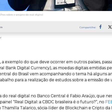
lhes sobre o projeto do real digital
os
Compartilhe:
Faceb
r
l, a exemplo do que deve ocorrer em outros países, passará
 Bank Digital Currency), as moedas digitais emitidas pe
ntral do Brasil vem acompanhando o tema há alguns a
abalho para a realização de estudos sobre a emissão d
 do real digital no Banco Central é Fabio Araújo, que nes
ainel “Real Digital: a CBDC brasileira é o futuro?”, no
FE
hamilla Talarico, sócia-líder de Blockchain e Cripto da EY