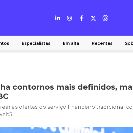
ntos
Especialistas
Em alta
Recentes
Sob
nha contornos mais definidos, ma
 BC
rear as ofertas do serviço financeiro tradicional c
Web3