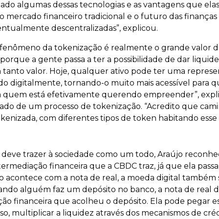
stado algumas dessas tecnologias e as vantagens que ela
o mercado financeiro tradicional e o futuro das finanças
entualmente descentralizadas”, explicou.
o fenômeno da tokenização é realmente o grande valor d
 porque a gente passa a ter a possibilidade de dar liquide
tanto valor. Hoje, qualquer ativo pode ter uma represen
do digitalmente, tornando-o muito mais acessível para
ara quem está efetivamente querendo empreender”, explic
ltado de um processo de tokenização. “Acredito que ca
enizada, com diferentes tipos de token habitando esse u
e deve trazer à sociedade como um todo, Araújo reconh
rmediação financeira que a CBDC traz, já que ela passa a
o acontece com a nota de real, a moeda digital também 
ando alguém faz um depósito no banco, a nota de real d
uição financeira que acolheu o depósito. Ela pode pegar 
so, multiplicar a liquidez através dos mecanismos de créd