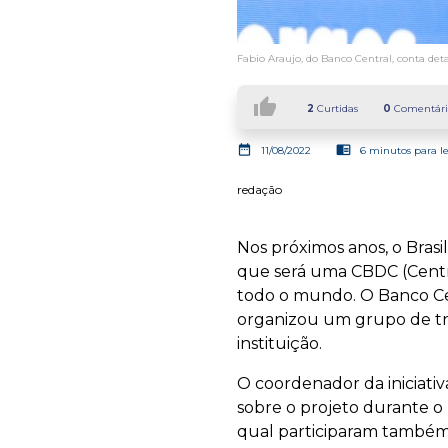
Fabio Araujo, do Banco Central, conta deta
thumb_up
2
Curtidas
0
Comentári
date_range
chrome_reader_mode
11/08/2022
6 minutos para le
redação
Nos próximos anos, o Brasi
que será uma CBDC (Central
todo o mundo. O Banco Ce
organizou um grupo de tr
instituição.
O coordenador da iniciativa
sobre o projeto durante o p
qual participaram também T