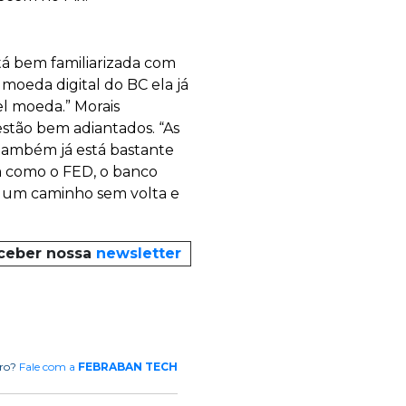
tá bem familiarizada com
moeda digital do BC ela já
el moeda.” Morais
estão bem adiantados. “As
 também já está bastante
im como o FED, o banco
 É um caminho sem volta e
eceber nossa
newsletter
rro?
Fale com a
FEBRABAN TECH