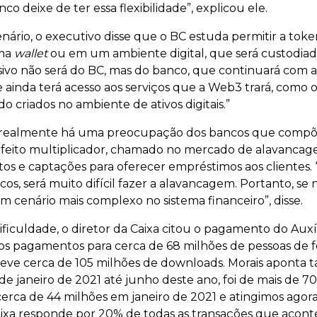
co deixe de ter essa flexibilidade”, explicou ele.
enário, o executivo disse que o BC estuda permitir a toke
uma
wallet
ou em um ambiente digital, que será custodiado
assivo não será do BC, mas do banco, que continuará com a
e ainda terá acesso aos serviços que a Web3 trará, como 
o criados no ambiente de ativos digitais.”
que realmente há uma preocupação dos bancos que compõ
 efeito multiplicador, chamado no mercado de alavancage
itos e captações para oferecer empréstimos aos clientes. 
s, será muito difícil fazer a alavancagem. Portanto, se n
cenário mais complexo no sistema financeiro”, disse.
dificuldade, o diretor da Caixa citou o pagamento do Au
s os pagamentos para cerca de 68 milhões de pessoas de fo
 teve cerca de 105 milhões de downloads. Morais apont
e janeiro de 2021 até junho deste ano, foi de mais de 7
cerca de 44 milhões em janeiro de 2021 e atingimos ago
aixa responde por 20% de todas as transações que acon