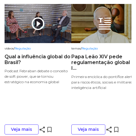
play_circle_outline
videos
/
Regulação
temas
/
Regulação
Qual a influência global do
Papa Leão XIV pede
Brasil?
regulamentação global d
I...
Podcast Febraban debate o conceito
de soft power, que se tornou
Primeira encíclica do pontífice alerta
estratégico na economia global
para riscos éticos, sociais e militares d
inteligência artificial
share
bookmark_border
share
bookmark_border
Veja mais
Veja mais