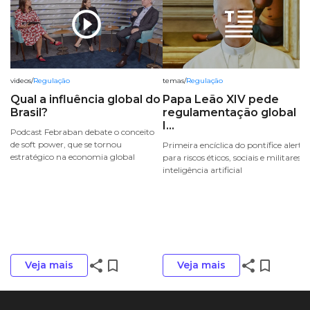
play_circle_outline
videos
/
Regulação
temas
/
Regulação
Qual a influência global do
Papa Leão XIV pede
Brasil?
regulamentação global d
I...
Podcast Febraban debate o conceito
de soft power, que se tornou
Primeira encíclica do pontífice alerta
estratégico na economia global
para riscos éticos, sociais e militares d
inteligência artificial
share
bookmark_border
share
bookmark_border
Veja mais
Veja mais