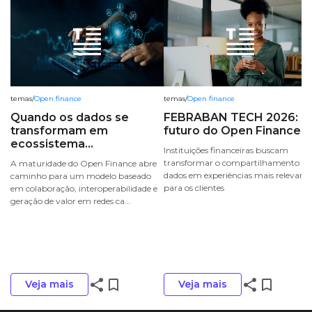
temas
/
Open finance
temas
/
Open finance
Quando os dados se
FEBRABAN TECH 2026: O
transformam em
futuro do Open Finance ...
ecossistema...
Instituições financeiras buscam
transformar o compartilhamento de
A maturidade do Open Finance abre
dados em experiências mais relevant
caminho para um modelo baseado
para os clientes
em colaboração, interoperabilidade e
geração de valor em redes ca...
share
bookmark_border
share
bookmark_border
Veja mais
Veja mais