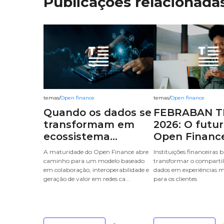
Publicações relacionada
temas
/
Open finance
temas
/
Open finance
Quando os dados se
FEBRABAN T
transformam em
2026: O futu
ecossistema...
Open Finance 
A maturidade do Open Finance abre
Instituições financeiras
caminho para um modelo baseado
transformar o comparti
em colaboração, interoperabilidade e
dados em experiências m
geração de valor em redes ca...
para os clientes