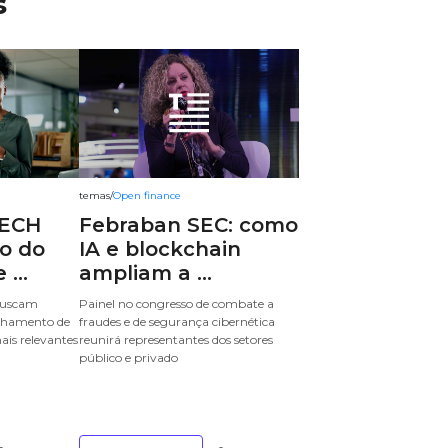
s
temas
/
Open finance
ECH
Febraban SEC: como
ro do
IA e blockchain
...
ampliam a ...
 buscam
Painel no congresso de combate a
lhamento de
fraudes e de segurança cibernética
ais relevantes
reunirá representantes dos setores
público e privado