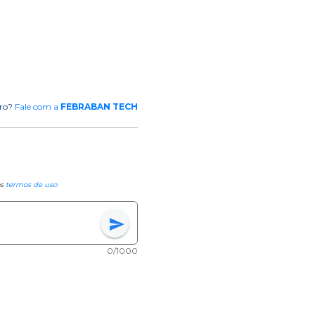
rro?
Fale com a
FEBRABAN TECH
os
termos de uso
send
0/1000