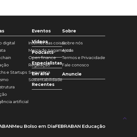
as
Eventos
Sobre
Vídeos
 digital
Internet das coisas
Sobre nós
ata
Meios de pagamento
Ajuda
Podcasts
chain
Open finance
Termos e Privacidade
Especialistas
ação
Regulação
Fale conosco
chs e Startups
Segurança
Em alta
Anuncie
ismo
Sustentabilidade
Recentes
strutura
ação
gência artificial
keyboard_arrow_up
RABAN
Meu Bolso em Dia
FEBRABAN Educação