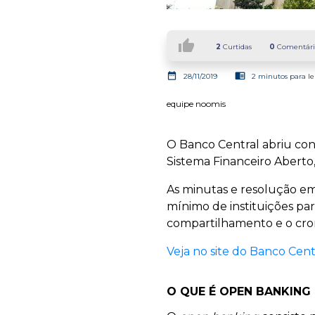
thumb_up
2
Curtidas
0
Comentári
date_range
chrome_reader_mode
28/11/2019
2 minutos para le
equipe noomis
O Banco Central abriu con
Sistema Financeiro Aberto
As minutas e resolução em
mínimo de instituições par
compartilhamento e o cr
Veja no site do Banco Centr
O QUE É OPEN BANKING