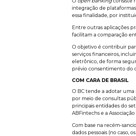
O
open banking
consiste 
integração de plataformas
essa finalidade, por instit
Entre outras aplicações pr
facilitam a comparação ent
O objetivo é contribuir pa
serviços financeiros, inc
eletrônico, de forma segur
prévio consentimento do c
COM CARA DE BRASIL
O BC tende a adotar uma r
por meio de consultas púb
principais entidades do se
ABFintechs e a Associação
Com base na recém-sancio
dados pessoais (no caso, 