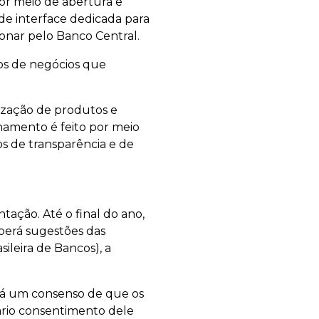
or meio de abertura e
de interface dedicada para
ncionar pelo Banco Central.
s de negócios que
lização de produtos e
hamento é feito por meio
os de transparência e de
ação. Até o final do ano,
berá sugestões das
ileira de Bancos), a
há um consenso de que os
ário consentimento dele