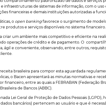
no compartilhamento padronizado de dados e serviços p
 e infraestruturas de sistemas de informação, com o uso 
uições financeiras e demais instituições autorizadas a fu
áticas, o
open banking
favorece o surgimento de modelo
re produtos e serviços disponíveis no sistema financeiro.
ra criar um ambiente mais competitivo e eficiente na rea
luindo operações de crédito e de pagamento. O compartil
a, ágil e conveniente, observando, entre outros, requisit
liente.
eceita brasileira para compor esta aguardada regulament
licas, o Bacen apresentará as minutas normativas e rece
tor financeiro, entre as quais a FEBRABAN (Federação Bras
 Brasileira de Bancos (ABBC).
nada Lei Geral de Proteção de Dados Pessoais (LGPD), 
os dados bancários) pertencem ao usuário e que é necess