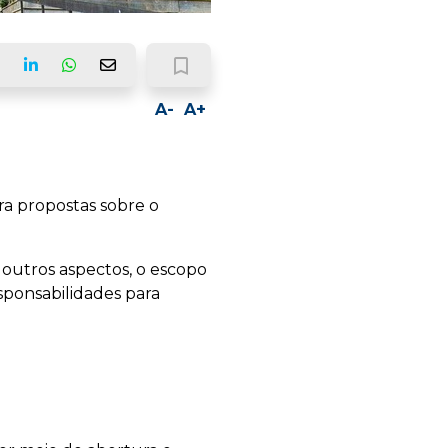
bookmark_border
ook
LinkedIn
Whatsapp
Email
A-
A+
ra propostas sobre o
outros aspectos, o escopo
esponsabilidades para