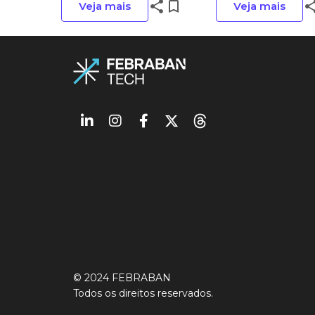
share
bookmark_border
sha
Veja mais
Veja mais
© 2024 FEBRABAN
Todos os direitos reservados.