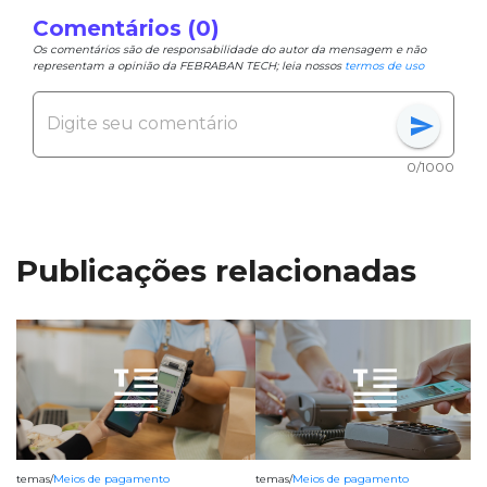
Comentários (0)
Os comentários são de responsabilidade do autor da mensagem e não
representam a opinião da FEBRABAN TECH; leia nossos
termos de uso
send
0/1000
Publicações relacionadas
temas
/
Meios de pagamento
temas
/
Meios de pagamento