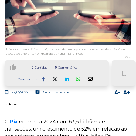
O Pix encerrou 2024 com 63,8 bilhões de transações, um crescimento de 52% em
relação ao ano anterior, quando atingiu 41,9 bilhões
iStock
thumb_up
0
Curtidas
0
Comentários
bookmark_border
Compartilhe:
Facebook
LinkedIn
Whatsapp
date_range
chrome_reader_mode
A-
A+
22/05/2025
3 minutos para ler
redação
O
Pix
encerrou 2024 com 63,8 bilhões de
transações, um crescimento de 52% em relação ao