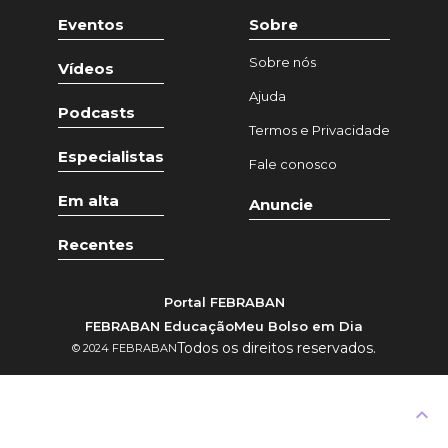
Eventos
Sobre
Sobre nós
Vídeos
Ajuda
Podcasts
Termos e Privacidade
Especialistas
Fale conosco
Em alta
Anuncie
Recentes
Portal FEBRABAN
FEBRABAN Educação
Meu Bolso em Dia
Todos os direitos reservados.
© 2024 FEBRABAN
keyboard_arrow_up