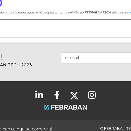
)
e do autor da mensagem e não representam a opinião da FEBRABAN TECH; leia nossos
t
!
BAN TECH 2023.
© FEBRABAN TEC
e com a equipe comercial