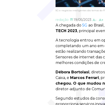
5G e negócios inteligentes são temas d
redação
19/05/2023
A-
A+
A chegada do
5G
ao Brasi
TECH 2023
, principal eve
A tecnologia entrou em op
completando um ano em dive
estão realizando transaçõe
Sensores de internet das c
melhores condições de cré
Débora Bortolasi
,
diretor
Caixa, e
Marcos Ferrari
, p
chegou. O que mudou no
diretor-adjunto de Comun
Segundo estudos da consul
proporciona serviços ino