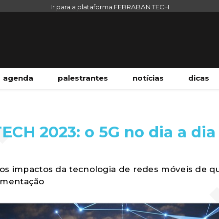
Ir para a plataforma FEBRABAN TECH
agenda
palestrantes
notícias
dicas
H 2023: o 5G no dia a dia
 os impactos da tecnologia de redes móveis de qu
ementação