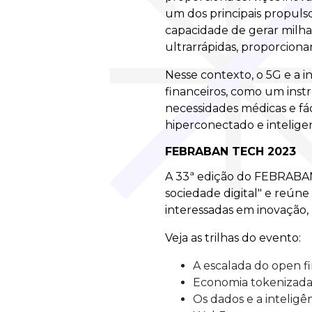
um dos principais propuls
capacidade de gerar milha
ultrarrápidas, proporciona
Nesse contexto, o 5G e a i
financeiros, como um inst
necessidades médicas e fác
hiperconectado e intelige
FEBRABAN TECH 2023
A 33ª edição do FEBRABA
sociedade digital" e reúne 
interessadas em inovação,
Veja as trilhas do evento:
A escalada do open fi
Economia tokenizada 
Os dados e a inteligê