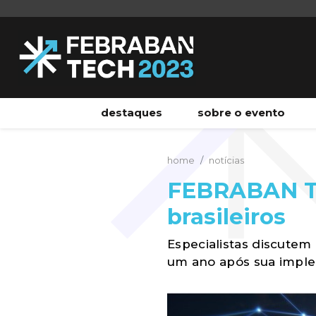
destaques
sobre o evento
home
notícias
FEBRABAN TEC
brasileiros
Especialistas discutem
um ano após sua impl