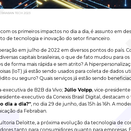
o FEBRABAN TECH 2023
l, com os primeiros impactos no dia a dia, é assunto em d
nto de tecnologia e inovação do setor financeiro.
eração em julho de 2022 em diversos pontos do país. Co
rsas capitais brasileiras, o que de fato mudou para os 
s de forma mais rápida e sem atrito? A hiperpersonaliza
oisas (IoT) já estão sendo usados para coleta de dados ut
dito ou seguro? Quais serviços já estão sendo beneficia
a-executiva de B2B da Vivo;
Júlio Volpp
, vice-president
residente-executivo da Conexis Brasil Digital, destacam o
 dia a dia?”
, no dia 29 de junho, das 15h às 16h. A mod
icação da Febraban.
toria Deloitte, a próxima evolução da tecnologia de co
vadores tanto para consumidores quanto para empresas. 