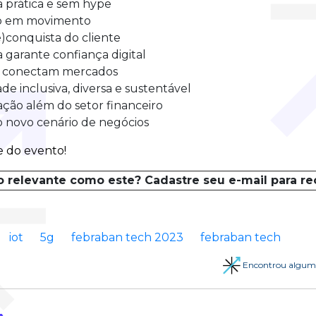
 prática e sem hype
o em movimento
e)conquista do cliente
a garante confiança digital
e conectam mercados
de inclusiva, diversa e sustentável
vação além do setor financeiro
 o novo cenário de negócios
pe do evento!
o relevante como este? Cadastre seu e-mail para r
iot
5g
febraban tech 2023
febraban tech
Encontrou algum