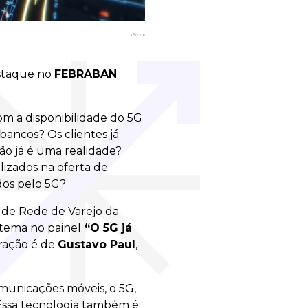
iStock
estaque no
FEBRABAN
m a disponibilidade do 5G
bancos? Os clientes já
ção já é uma realidade?
ilizados na oferta de
dos pelo 5G?
e de Rede de Varejo da
 tema no painel
“O 5G já
eração é de
Gustavo Paul
,
municações móveis, o 5G,
Essa tecnologia também é