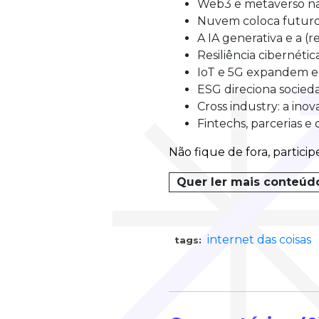
Web3 e metaverso na
Nuvem coloca futur
A IA generativa e a (r
Resiliência cibernétic
IoT e 5G expandem 
ESG direciona socieda
Cross industry: a ino
Fintechs, parcerias e
Não fique de fora, partici
Quer ler mais conteúd
internet das coisas
tags: