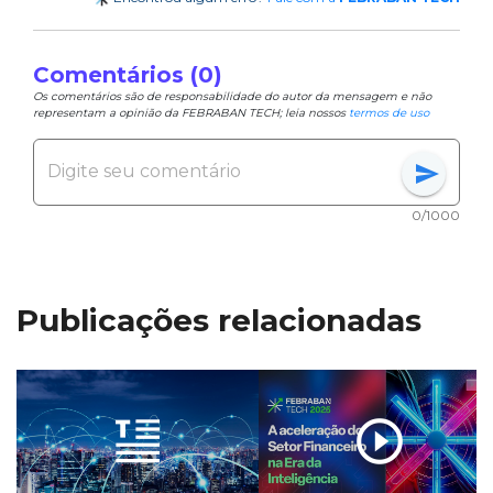
Comentários (0)
Os comentários são de responsabilidade do autor da mensagem e não
representam a opinião da FEBRABAN TECH; leia nossos
termos de uso
send
0/1000
Publicações relacionadas
play_circle_outline