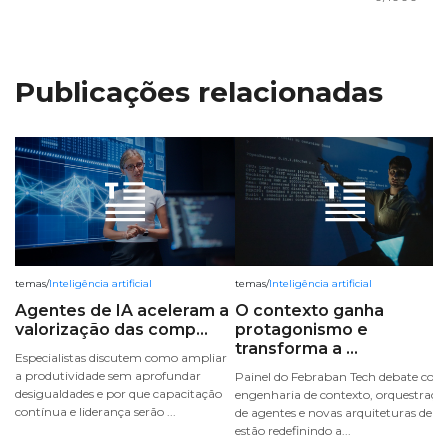
Publicações relacionadas
temas
/
Inteligência artificial
temas
/
Inteligência artificial
Agentes de IA aceleram a
O contexto ganha
valorização das comp...
protagonismo e
transforma a ...
Especialistas discutem como ampliar
a produtividade sem aprofundar
Painel do Febraban Tech debate com
desigualdades e por que capacitação
engenharia de contexto, orquestraçã
contínua e liderança serão ...
de agentes e novas arquiteturas de IA
estão redefinindo a...