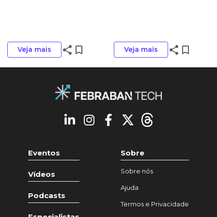
share
bookmark_border
share
bookmark_border
Veja mais
Veja mais
Eventos
Sobre
Sobre nós
Vídeos
Ajuda
Podcasts
Termos e Privacidade
Especialistas