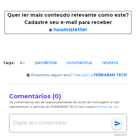
Quer ler mais conteúdo relevante como este?
Cadastre seu e-mail para receber
a
noomisletter
a.i.
pandemia
coronavírus
reuters
tags:
Encontrou algum erro?
Fale com a
FEBRABAN TECH
Comentários (0)
Os comentários são de responsabilidade do autor da mensagem e não
representam a opinião da FEBRABAN TECH; leia nossos
termos de uso
send
0/1000