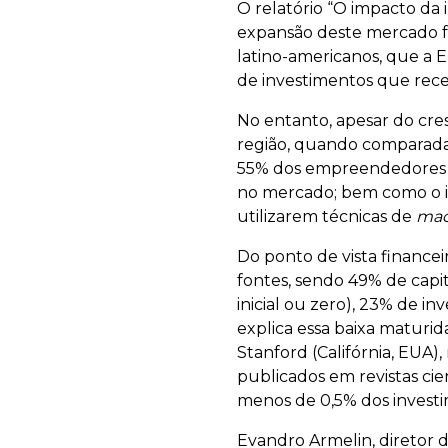
O relatório “O impacto da 
expansão deste mercado f
latino-americanos, que a 
de investimentos que rec
No entanto, apesar do cresc
região, quando comparada c
55% dos empreendedores t
no mercado; bem como o in
utilizarem técnicas de
mac
Do ponto de vista finance
fontes, sendo 49% de capi
inicial ou zero), 23% de i
explica essa baixa maturi
Stanford (Califórnia, EUA)
publicados em revistas cie
menos de 0,5% dos investi
Evandro Armelin, diretor d