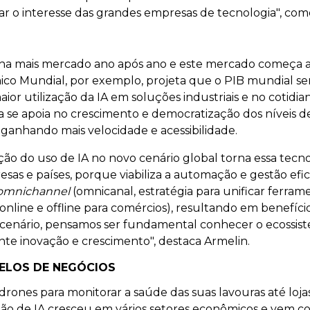
 o interesse das grandes empresas de tecnologia", come
 ganha mais mercado ano após ano e este mercado começa
co Mundial, por exemplo, projeta que o PIB mundial se
r utilização da IA em soluções industriais e no cotidia
tiva se apoia no crescimento e democratização dos níveis
ganhando mais velocidade e acessibilidade.
ão do uso de IA no novo cenário global torna essa tecnol
as e países, porque viabiliza a automação e gestão efi
omnichannel
(omnicanal, estratégia para unificar ferra
online e offline para comércios), resultando em benefíci
e cenário, pensamos ser fundamental conhecer o ecossist
nte inovação e crescimento", destaca Armelin.
ELOS DE NEGÓCIOS
rones para monitorar a saúde das suas lavouras até loj
oção de IA cresceu em vários setores econômicos e vem c