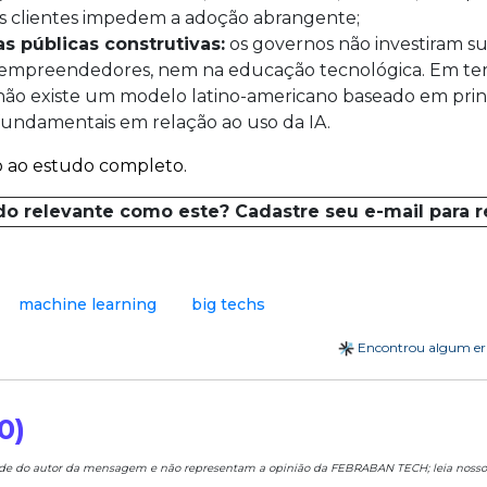
os clientes impedem a adoção abrangente;
as públicas construtivas:
os governos não investiram s
empreendedores, nem na educação tecnológica. Em te
 não existe um modelo latino-americano baseado em princ
 fundamentais em relação ao uso da IA.
o ao estudo completo.
do relevante como este? Cadastre seu e-mail para 
machine learning
big techs
Encontrou algum e
0)
ade do autor da mensagem e não representam a opinião da FEBRABAN TECH; leia noss