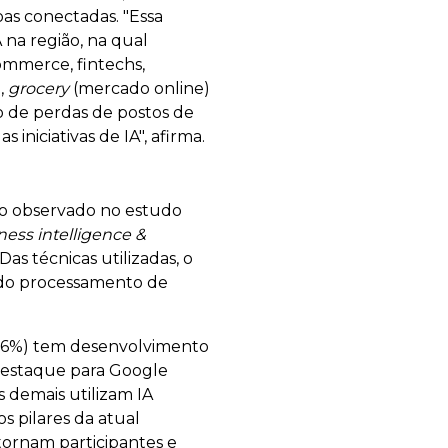
oas conectadas. "Essa
 na região, na qual
ommerce, fintechs,
),
grocery
(mercado online)
io de perdas de postos de
iniciativas de IA", afirma.
como observado no estudo
ess intelligence &
 Das técnicas utilizadas, o
e do processamento de
 (86%) tem desenvolvimento
 destaque para Google
 demais utilizam IA
s pilares da atual
ornam participantes e