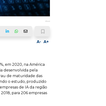
iStock
bookmark_border
ook
LinkedIn
Whatsapp
Email
A-
A+
8%, em 2020, na América
ia desenvolvida pela
 grau de maturidade das
ndo o estudo, produzido
empresas de IA da região
em 2018, para 206 empresas