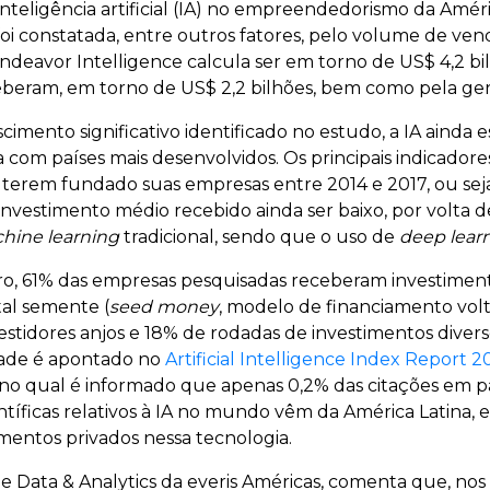
inteligência artificial (IA) no empreendedorismo da Amér
oi constatada, entre outros fatores, pelo volume de v
Endeavor Intelligence calcula ser em torno de US$ 4,2 b
eberam, em torno de US$ 2,2 bilhões, bem como pela ge
imento significativo identificado no estudo, a IA ainda es
om países mais desenvolvidos. Os principais indicadores 
erem fundado suas empresas entre 2014 e 2017, ou sej
vestimento médio recebido ainda ser baixo, por volta de
hine learning
tradicional, sendo que o uso de
deep lear
iro, 61% das empresas pesquisadas receberam investimen
tal semente (
seed money
, modelo de financiamento volt
nvestidores anjos e 18% de rodadas de investimentos dive
dade é apontado no
Artificial Intelligence Index Report 2
, no qual é informado que apenas 0,2% das citações em pa
ntíficas relativos à IA no mundo vêm da América Latina,
mentos privados nessa tecnologia.
e Data & Analytics da everis Américas, comenta que, nos 