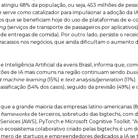
 atingiu 68% da população, ou seja, 453 milhões de pess
 serve como catalizador para impulsionar a adoção da IA
os que se beneficiam hoje do uso de plataformas de e-c
ing
(serviços de transporte de passageiros por aplicativos
s de entregas de comida). Por outro lado, persiste o rece
fracassos nos negócios, que ainda dificultam o aumento das 
 de Inteligência Artificial da everis Brasil, informa que, 
cações de IA mais comuns na região continuam sendo
busin
 machine learning
(15%) e
text analysis/generation
(11%).
assificação (54% dos casos), seguido da previsão (49%) 
a que a grande maioria das empresas latino-americanas
m
frameworks
de terceiros, sobretudo das bigtechs, com
rvices (AWS), PyTorch e Microsoft Cognitive Toolkit. "As
 o ecossistema colaborativo criado pelas bigtechs é um do
úmero de startups e empreendedores dedicados a IA se t