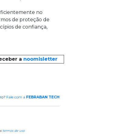
uficientemente no
rmos de proteção de
ípios de confiança,
receber a
noomisletter
rro?
Fale com a
FEBRABAN TECH
os
termos de uso