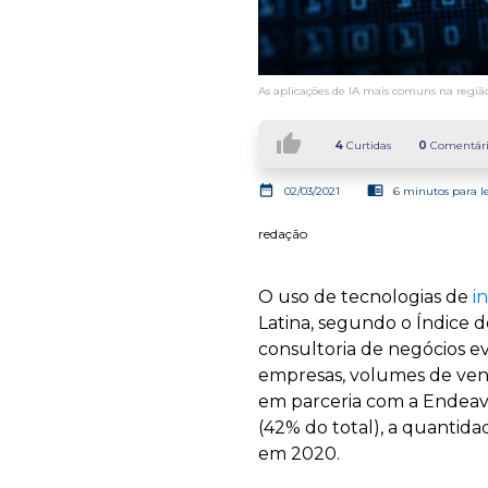
As aplicações de IA mais comuns na região
thumb_up
4
Curtidas
0
Comentári
date_range
chrome_reader_mode
02/03/2021
6 minutos para l
redação
O uso de tecnologias de
in
Latina, segundo o Índice d
consultoria de negócios ev
empresas, volumes de ven
em parceria com a Endeavo
(42% do total), a quantida
em 2020.