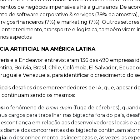
entos de negócios impensáveis há alguns anos. De acor
to de software corporativo & serviços (39% da amostra),
serviços financeiros (7%) e marketing (7%). Outros setor
a, entretenimento, transporte e logística, também viram i
ios aspectos.
CIA ARTIFICIAL NA AMÉRICA LATINA
eris e a Endeavor entrevistaram 136 das 490 empresas id
ina, Bolívia, Brasil, Chile, Colômbia, El Salvador, Equado
ruguai e Venezuela, para identificar o crescimento do s
ipais desafios dos empreendedores de IA, que, apesar d
, continuam sendo os mesmos:
s:
o fenômeno de
brain drain
(fuga de cérebros), quand
us cargos para trabalhar nas bigtechs fora do país, desaf
desconfiança em relação aos desenvolvedores locais e a 
s diante dos concorrentes das bigtechs continuam ator
ia:
o desconhecimento, as incertezas e, às vezes, as expe