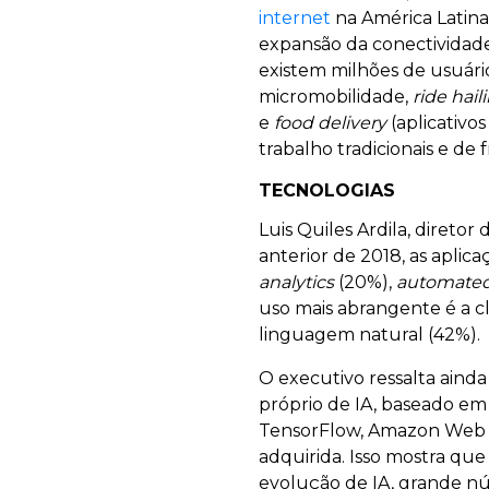
internet
na América Latina
expansão da conectividade
existem milhões de usuári
micromobilidade,
ride hail
e
food delivery
(aplicativo
trabalho tradicionais e de 
TECNOLOGIAS
Luis Quiles Ardila, diretor
anterior de 2018, as apli
analytics
(20%),
automated
uso mais abrangente é a cl
linguagem natural (42%).
O executivo ressalta aind
próprio de IA, baseado e
TensorFlow, Amazon Web Se
adquirida. Isso mostra que
evolução de IA, grande n