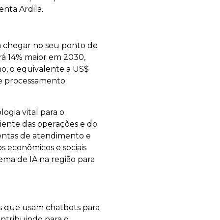
nta Ardila.
 a chegar no seu ponto de
rá 14% maior em 2030,
no, o equivalente a US$
 de processamento
ogia vital para o
ciente das operações e do
mentas de atendimento e
os econômicos e sociais
ema de IA na região para
as que usam chatbots para
ontribuindo para o