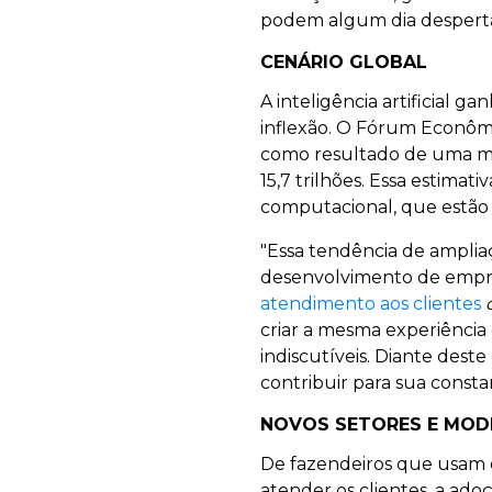
podem algum dia despertar
CENÁRIO GLOBAL
A inteligência artificial
inflexão. O Fórum Econômi
como resultado de uma maio
15,7 trilhões. Essa estima
computacional, que estão 
"Essa tendência de ampliaç
desenvolvimento de empres
atendimento aos clientes
criar a mesma experiência 
indiscutíveis. Diante dest
contribuir para sua consta
NOVOS SETORES E MOD
De fazendeiros que usam d
atender os clientes, a ad