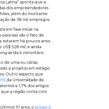
ica Latina” aponta que a
endas dos empreendedores
ilhões, além do montante
ração de 38 mil empregos.
tá em fase inicial na
para isso são o fato de
a, estarem há poucos anos
 US$ 528 mil, e ainda
ning
ainda é minoritário.
to de uma ou várias
ado a projetos em estágio
rsos. Outro aspecto que
019
, da Universidade de
tentes e 1,7% dos artigos
 e que a região conta com
últimos 10 anos, o
acesso à