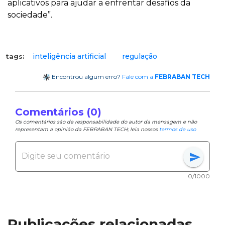
aplicativos para ajudar a enfrentar desafios da
sociedade”.
inteligência artificial
regulação
tags:
Encontrou algum erro?
Fale com a
FEBRABAN TECH
Comentários (0)
Os comentários são de responsabilidade do autor da mensagem e não
representam a opinião da FEBRABAN TECH; leia nossos
termos de uso
send
0/1000
Publicações relacionadas