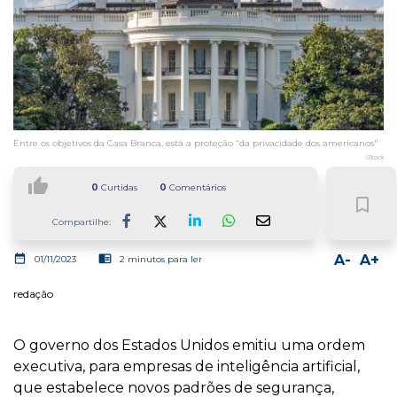
Entre os objetivos da Casa Branca, está a proteção “da privacidade dos americanos"
iStock
thumb_up
0
Curtidas
0
Comentários
bookmark_border
Compartilhe:
Facebook
LinkedIn
Whatsapp
date_range
chrome_reader_mode
A-
A+
01/11/2023
2 minutos para ler
redação
O governo dos Estados Unidos emitiu uma ordem
executiva, para empresas de inteligência artificial,
que estabelece novos padrões de segurança,