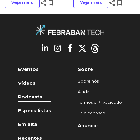
share
bookmark_border
share
bookmark_border
Veja mais
Veja mais
Eventos
Sobre
Sobre nós
Vídeos
Ajuda
Podcasts
Termos e Privacidade
Especialistas
Fale conosco
Em alta
Anuncie
Recentes