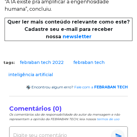
“A IA existe pra amplificar a engenhosidade
humana”, concluiu.
Quer ler mais conteúdo relevante como este?
Cadastre seu e-mail para receber
nossa
newsletter
febraban tech 2022
febraban tech
tags:
inteligência artificial
Encontrou algum erro?
Fale com a
FEBRABAN TECH
Comentários (0)
Os comentários são de responsabilidade do autor da mensagem e não
representam a opinião da FEBRABAN TECH; leia nossos
termos de uso
send