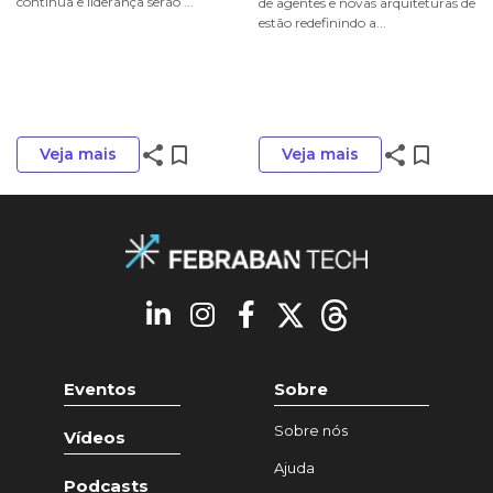
contínua e liderança serão ...
de agentes e novas arquiteturas de IA
estão redefinindo a...
share
bookmark_border
share
bookmark_border
Veja mais
Veja mais
Eventos
Sobre
Sobre nós
Vídeos
Ajuda
Podcasts