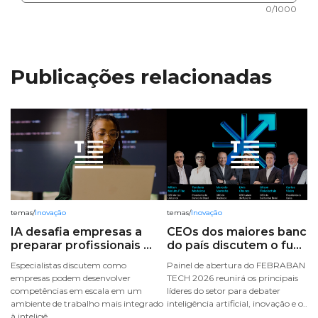
0/1000
Publicações relacionadas
temas
/
Inovação
temas
/
Inovação
IA desafia empresas a
CEOs dos maiores banco
preparar profissionais ...
do país discutem o fu...
Especialistas discutem como
Painel de abertura do FEBRABAN
empresas podem desenvolver
TECH 2026 reunirá os principais
competências em escala em um
líderes do setor para debater
ambiente de trabalho mais integrado
inteligência artificial, inovação e o...
à inteligê...