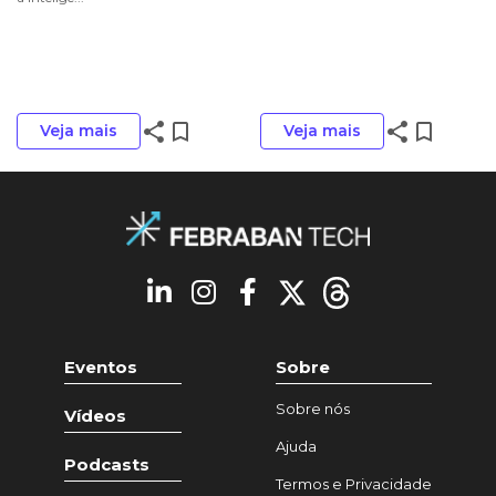
share
bookmark_border
share
bookmark_border
Veja mais
Veja mais
Eventos
Sobre
Sobre nós
Vídeos
Ajuda
Podcasts
Termos e Privacidade