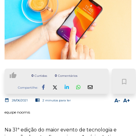
thumb_up
0
Curtidas
0
Comentários
bookmark_border
Compartilhe:
Facebook
LinkedIn
Whatsapp
date_range
chrome_reader_mode
A-
A+
28/06/2021
2 minutos para ler
equipe noomis
Na 31ª edição do maior evento de tecnologia e