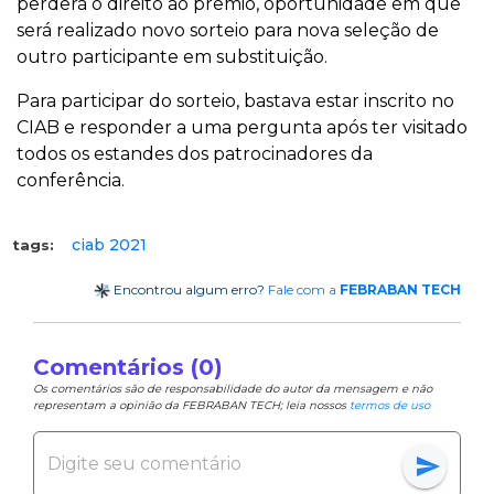
perderá o direito ao prêmio, oportunidade em que
será realizado novo sorteio para nova seleção de
outro participante em substituição.
Para participar do sorteio, bastava estar inscrito no
CIAB e responder a uma pergunta após ter visitado
todos os estandes dos patrocinadores da
conferência.
ciab 2021
tags:
Encontrou algum erro?
Fale com a
FEBRABAN TECH
Comentários (0)
Os comentários são de responsabilidade do autor da mensagem e não
representam a opinião da FEBRABAN TECH; leia nossos
termos de uso
send