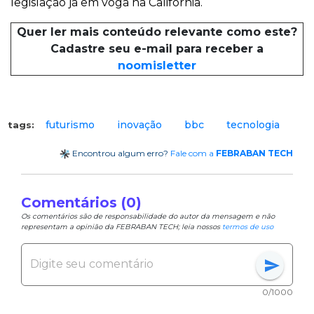
legislação já em voga na Califórnia.
Quer ler mais conteúdo relevante como este?
Cadastre seu e-mail para receber a
noomisletter
futurismo
inovação
bbc
tecnologia
tags:
Encontrou algum erro?
Fale com a
FEBRABAN TECH
Comentários (0)
Os comentários são de responsabilidade do autor da mensagem e não
representam a opinião da FEBRABAN TECH; leia nossos
termos de uso
send
0/1000