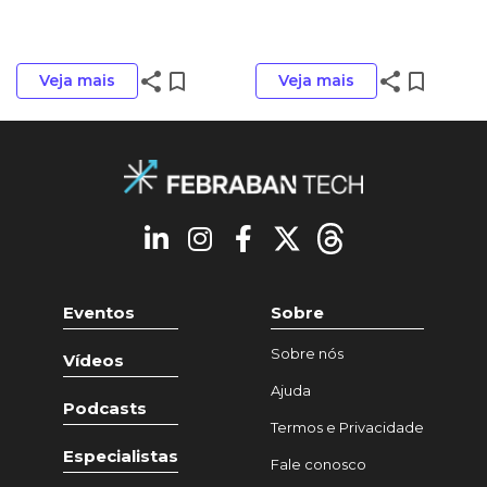
share
bookmark_border
share
bookmark_border
Veja mais
Veja mais
Eventos
Sobre
Sobre nós
Vídeos
Ajuda
Podcasts
Termos e Privacidade
Especialistas
Fale conosco