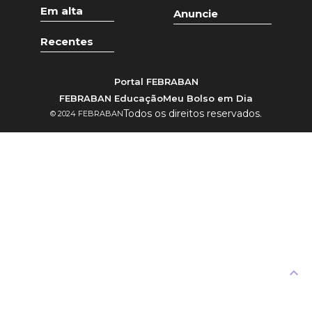
Em alta
Anuncie
Recentes
Portal FEBRABAN
FEBRABAN Educação
Meu Bolso em Dia
Todos os direitos reservados.
© 2024 FEBRABAN
keyboard_arrow_up