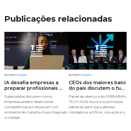
Publicações relacionadas
temas
/
Inovação
temas
/
Inovação
IA desafia empresas a
CEOs dos maiores banco
preparar profissionais ...
do país discutem o fu...
Especialistas discutem como
Painel de abertura do FEBRABAN
empresas podem desenvolver
TECH 2026 reunirá os principais
competências em escala em um
líderes do setor para debater
ambiente de trabalho mais integrado
inteligência artificial, inovação e o...
à inteligê...