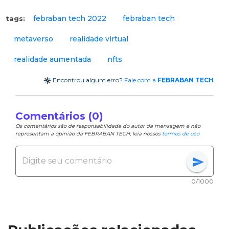
febraban tech 2022
febraban tech
tags:
metaverso
realidade virtual
realidade aumentada
nfts
Encontrou algum erro?
Fale com a
FEBRABAN TECH
Comentários (0)
Os comentários são de responsabilidade do autor da mensagem e não
representam a opinião da FEBRABAN TECH; leia nossos
termos de uso
send
0/1000