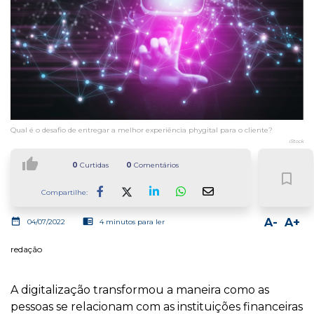
Qual é o desafio de entregar a melhor experiência phygital para o cliente?
iStock
thumb_up
0
Curtidas
0
Comentários
bookmark_border
Compartilhe:
Facebook
LinkedIn
Whatsapp
date_range
chrome_reader_mode
A-
A+
04/07/2022
4 minutos para ler
redação
A digitalização transformou a maneira como as
pessoas se relacionam com as instituições financeiras