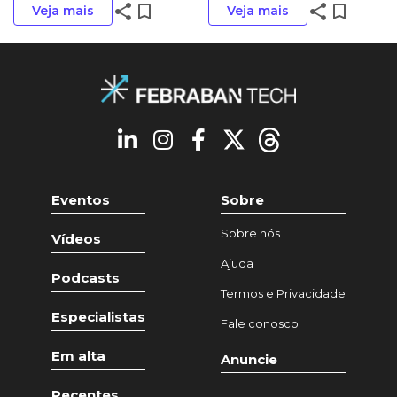
share
bookmark_border
share
bookmark_border
Veja mais
Veja mais
Eventos
Sobre
Sobre nós
Vídeos
Ajuda
Podcasts
Termos e Privacidade
Especialistas
Fale conosco
Em alta
Anuncie
Recentes