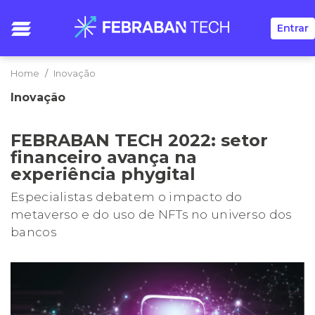
Entrar
Home
Inovação
Inovação
FEBRABAN TECH 2022: setor
financeiro avança na
experiência phygital
Especialistas debatem o impacto do
metaverso e do uso de NFTs no universo dos
bancos