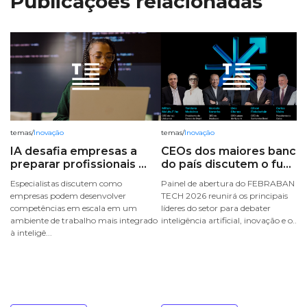
Publicações relacionadas
temas
/
Inovação
temas
/
Inovação
IA desafia empresas a
CEOs dos maiores banco
preparar profissionais ...
do país discutem o fu...
Especialistas discutem como
Painel de abertura do FEBRABAN
empresas podem desenvolver
TECH 2026 reunirá os principais
competências em escala em um
líderes do setor para debater
ambiente de trabalho mais integrado
inteligência artificial, inovação e o...
à inteligê...