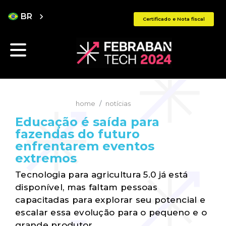
BR
chevron_right
Certificado e Nota fiscal
home
notícias
Educação é saída para
fazendas do futuro
enfrentarem eventos
extremos
Tecnologia para agricultura 5.0 já está
disponível, mas faltam pessoas
capacitadas para explorar seu potencial e
escalar essa evolução para o pequeno e o
grande produtor