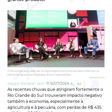
A tecnologia que pode dar ao agronegócio ferramentas para enfrentar os
efeitos do aquecimento global, dizem especialistas
FEBRABAN TECH
equipe febraban tech
15/07/2024
A-
A+
As recentes chuvas que atingiram fortemente o
Rio Grande do Sul trouxeram impacto negativo
também à economia, especialmente à
agricultura e à pecuária, com perdas de R$ 435