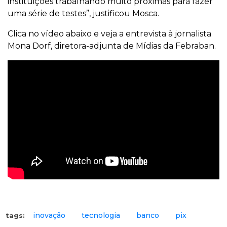
instituições trabalhando muito próximas para fazer
uma série de testes”, justificou Mosca.
Clica no vídeo abaixo e veja a entrevista à jornalista
Mona Dorf, diretora-adjunta de Mídias da Febraban.
inovação
tecnologia
banco
pix
tags: