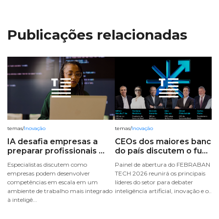
Publicações relacionadas
temas
/
Inovação
temas
/
Inovação
IA desafia empresas a
CEOs dos maiores banco
preparar profissionais ...
do país discutem o fu...
Especialistas discutem como
Painel de abertura do FEBRABAN
empresas podem desenvolver
TECH 2026 reunirá os principais
competências em escala em um
líderes do setor para debater
ambiente de trabalho mais integrado
inteligência artificial, inovação e o...
à inteligê...