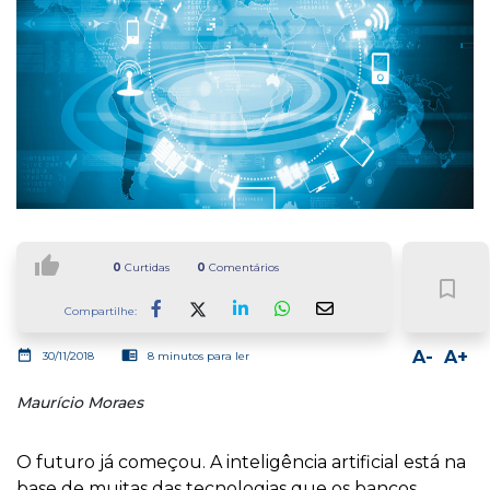
thumb_up
0
Curtidas
0
Comentários
bookmark_border
Compartilhe:
Facebook
LinkedIn
Whatsapp
date_range
chrome_reader_mode
A-
A+
30/11/2018
8 minutos para ler
Maurício Moraes
O futuro já começou. A inteligência artificial está na
base de muitas das tecnologias que os bancos