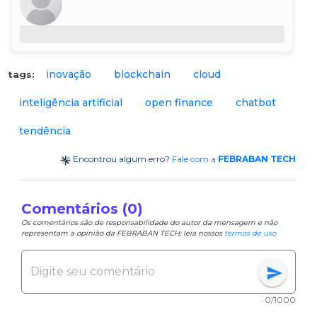
inovação
blockchain
cloud
tags:
inteligência artificial
open finance
chatbot
tendência
Encontrou algum erro?
Fale com a
FEBRABAN TECH
Comentários (0)
Os comentários são de responsabilidade do autor da mensagem e não
representam a opinião da FEBRABAN TECH; leia nossos
termos de uso
send
0/1000