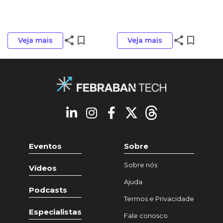
share
bookmark_border
share
bookmark_border
Veja mais
Veja mais
Eventos
Sobre
Sobre nós
Vídeos
Ajuda
Podcasts
Termos e Privacidade
Especialistas
Fale conosco