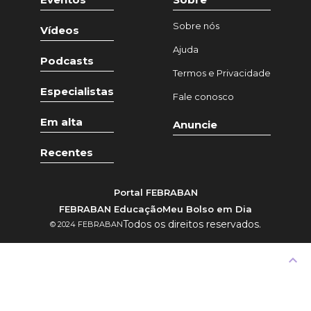
Sobre nós
Vídeos
Ajuda
Podcasts
Termos e Privacidade
Especialistas
Fale conosco
Em alta
Anuncie
Recentes
Portal FEBRABAN
FEBRABAN Educação
Meu Bolso em Dia
Todos os direitos reservados.
© 2024 FEBRABAN
keyboard_arrow_up