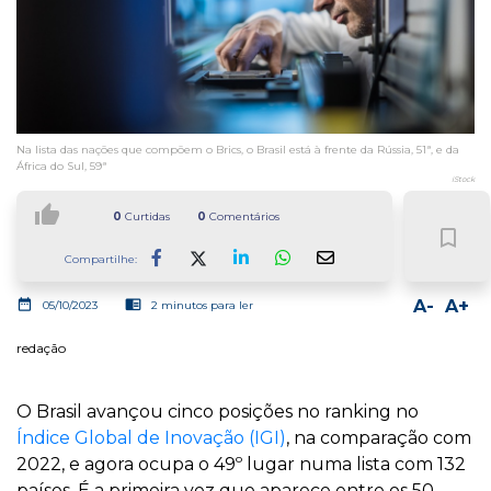
Na lista das nações que compõem o Brics, o Brasil está à frente da Rússia, 51ª, e da
África do Sul, 59ª
iStock
thumb_up
0
Curtidas
0
Comentários
bookmark_border
Compartilhe:
Facebook
LinkedIn
Whatsapp
date_range
chrome_reader_mode
A-
A+
05/10/2023
2 minutos para ler
redação
O Brasil avançou cinco posições no ranking no
Índice Global de Inovação (IGI)
, na comparação com
2022, e agora ocupa o 49º lugar numa lista com 132
países. É a primeira vez que aparece entre os 50