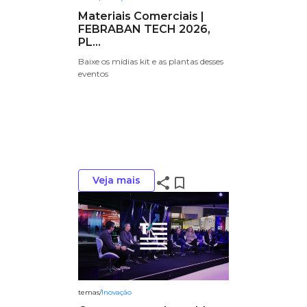
Materiais Comerciais |
FEBRABAN TECH 2026,
PL...
Baixe os mídias kit e as plantas desses
eventos
Veja mais
share
bookmark_border
temas
/
Inovação