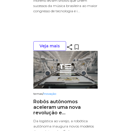
Moreno levam shows que unem
sucessos da música brasileira ao maior
congresso de tecnologia e i...
Veja mais
share
bookmark_border
temas
/
Inovação
Robôs autônomos
aceleram uma nova
revolução e...
Da logística ao varejo, a robótica
autônoma inaugura novos modelos