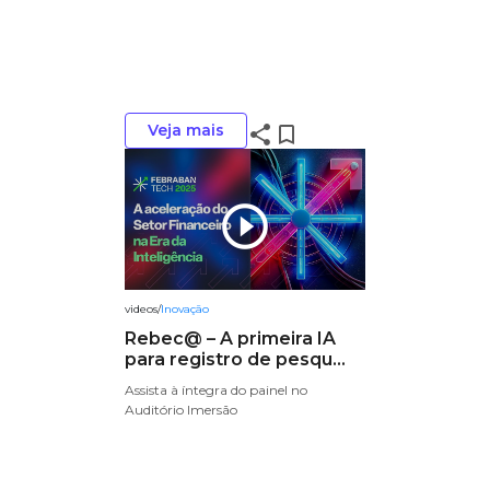
Veja mais
share
bookmark_border
play_circle_outline
videos
/
Inovação
Rebec@ – A primeira IA
para registro de pesqu...
Assista à íntegra do painel no
Auditório Imersão