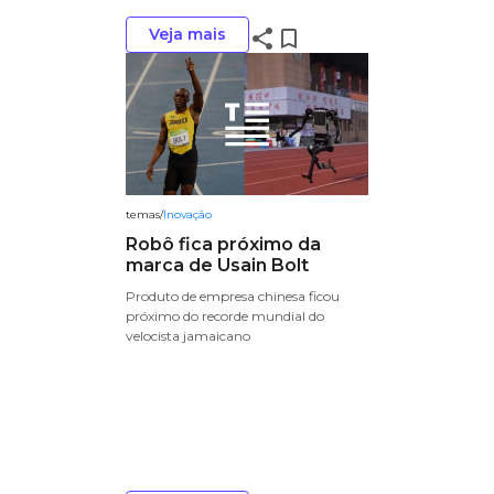
Veja mais
share
bookmark_border
temas
/
Inovação
Robô fica próximo da
marca de Usain Bolt
Produto de empresa chinesa ficou
próximo do recorde mundial do
velocista jamaicano