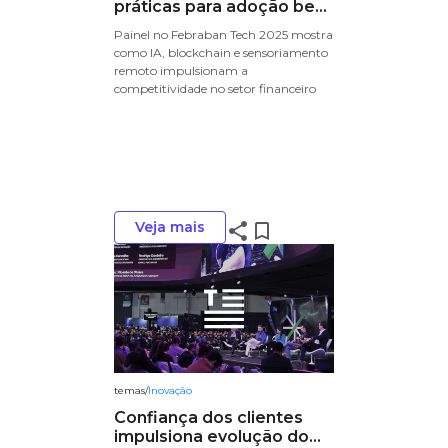
práticas para adoção be...
Painel no Febraban Tech 2025 mostra
como IA, blockchain e sensoriamento
remoto impulsionam a
competitividade no setor financeiro
Veja mais
share
bookmark_border
temas
/
Inovação
Confiança dos clientes
impulsiona evolução do...