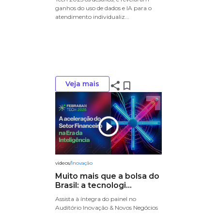
ganhos do uso de dados e IA para o
atendimento individualiz...
Veja mais
share
bookmark_border
play_circle_outline
videos
/
Inovação
Muito mais que a bolsa do
Brasil: a tecnologi...
Assista à íntegra do painel no
Auditório Inovação & Novos Negócios