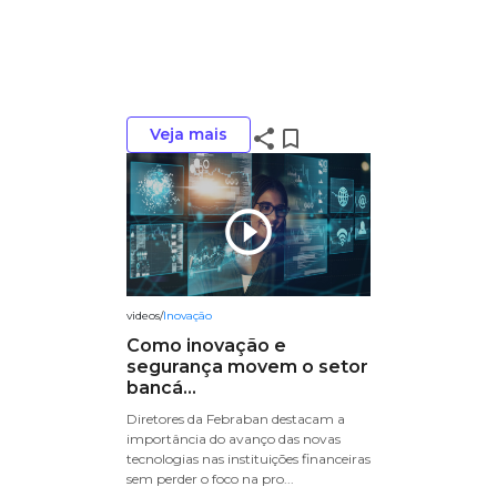
Veja mais
share
bookmark_border
play_circle_outline
videos
/
Inovação
Como inovação e
segurança movem o setor
bancá...
Diretores da Febraban destacam a
importância do avanço das novas
tecnologias nas instituições financeiras
sem perder o foco na pro...