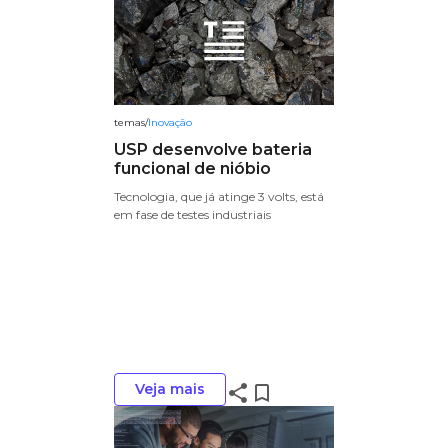
temas
/
Inovação
USP desenvolve bateria
funcional de nióbio
Tecnologia, que já atinge 3 volts, está
em fase de testes industriais
Veja mais
share
bookmark_border