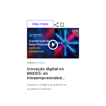
Veja mais
share
bookmark_border
play_circle_outline
videos
/
Inovação
Inovação digital no
BNDES: do
intraempreended...
Assista à íntegra do painel no
Auditório Imersão