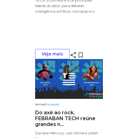
TECH 2026 reunirá os principais
líderes do setor para debater
inteligência artificial, inovação e o...
Veja mais
share
bookmark_border
temas
/
Inovação
Do axé ao rock,
FEBRABAN TECH reúne
grandes n...
Daniela Mercury, Leo Jaime e Leilah