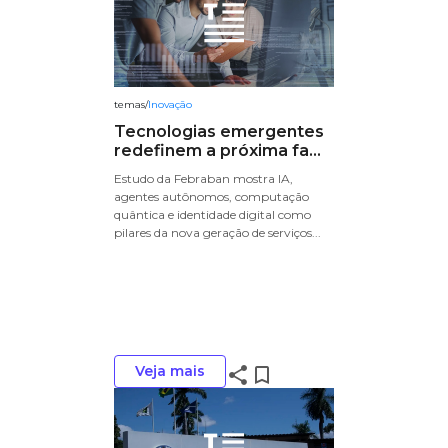
temas
/
Inovação
Tecnologias emergentes
redefinem a próxima fa...
Estudo da Febraban mostra IA,
agentes autônomos, computação
quântica e identidade digital como
pilares da nova geração de serviços...
Veja mais
share
bookmark_border