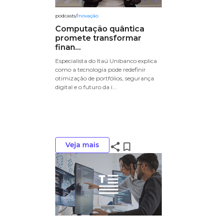
podcasts
/
Inovação
Computação quântica
promete transformar
finan...
Especialista do Itaú Unibanco explica
como a tecnologia pode redefinir
otimização de portfólios, segurança
digital e o futuro da i...
Veja mais
share
bookmark_border