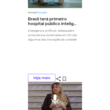
temas
/
Inovação
Brasil terá primeiro
hospital público intelig...
Inteligência artificial, telessaúde e
ambulância conectadas em 5G são
algumas das inovações da unidade
Veja mais
share
bookmark_border
mic