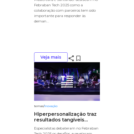
Febraban Tech 2025 como a
colaboração com parceiros tem sido
importante para responder às
deman...
Veja mais
share
bookmark_border
temas
/
Inovação
Hiperpersonalização traz
resultados tangíveis...
Especialistas debateram no Febraban
Tech 2025 os desafios, e revelaram