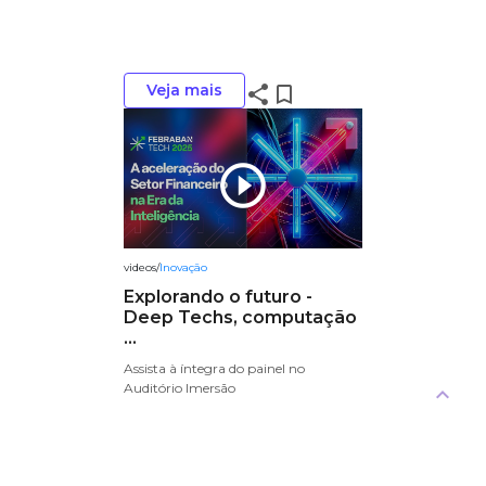
Veja mais
share
bookmark_border
play_circle_outline
videos
/
Inovação
Explorando o futuro -
Deep Techs, computação
...
Assista à íntegra do painel no
Auditório Imersão
keyboard_arrow_up