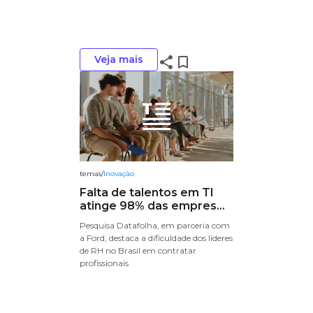
Veja mais
share
bookmark_border
temas
/
Inovação
Falta de talentos em TI
atinge 98% das empres...
Pesquisa Datafolha, em parceria com
a Ford, destaca a dificuldade dos líderes
de RH no Brasil em contratar
profissionais