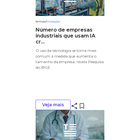
temas
/
Inovação
Número de empresas
industriais que usam IA
cr...
O uso da tecnologia se torna mais
comum à medida que aumenta o
tamanho da empresa, revela Pesquisa
do IBGE
Veja mais
share
bookmark_border