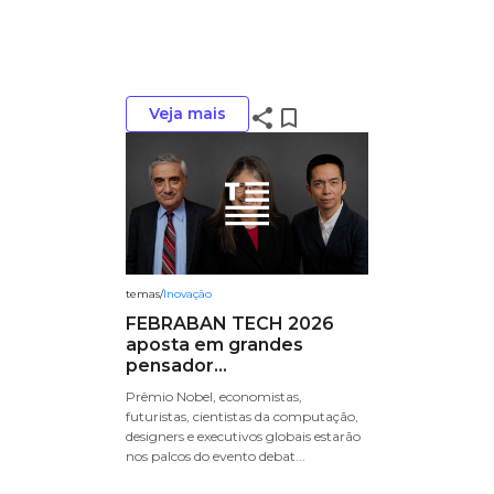
Veja mais
share
bookmark_border
temas
/
Inovação
FEBRABAN TECH 2026
aposta em grandes
pensador...
Prêmio Nobel, economistas,
futuristas, cientistas da computação,
designers e executivos globais estarão
nos palcos do evento debat...