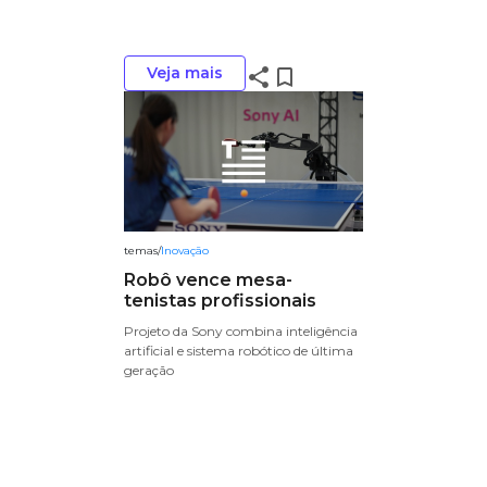
Veja mais
share
bookmark_border
temas
/
Inovação
Robô vence mesa-
tenistas profissionais
Projeto da Sony combina inteligência
artificial e sistema robótico de última
geração