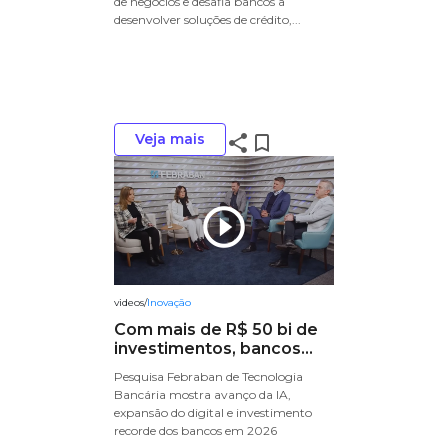
de negócios e desafia bancos a
desenvolver soluções de crédito,...
Veja mais
share
bookmark_border
play_circle_outline
videos
/
Inovação
Com mais de R$ 50 bi de
investimentos, bancos...
Pesquisa Febraban de Tecnologia
Bancária mostra avanço da IA,
expansão do digital e investimento
recorde dos bancos em 2026