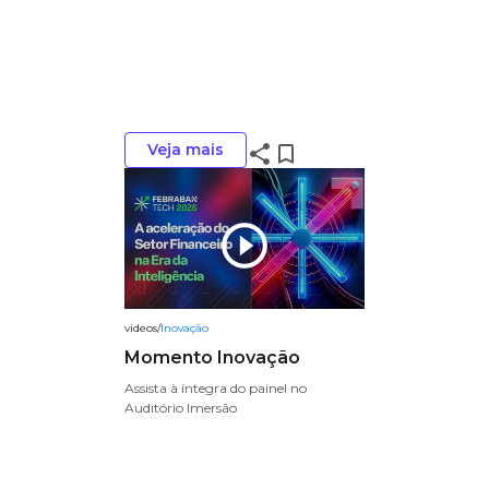
Veja mais
share
bookmark_border
play_circle_outline
videos
/
Inovação
Momento Inovação
Assista à íntegra do painel no
Auditório Imersão