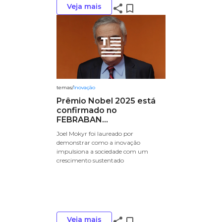
Veja mais
share
bookmark_border
temas
/
Inovação
Prêmio Nobel 2025 está
confirmado no
FEBRABAN...
Joel Mokyr foi laureado por
demonstrar como a inovação
impulsiona a sociedade com um
crescimento sustentado
Veja mais
share
bookmark_border