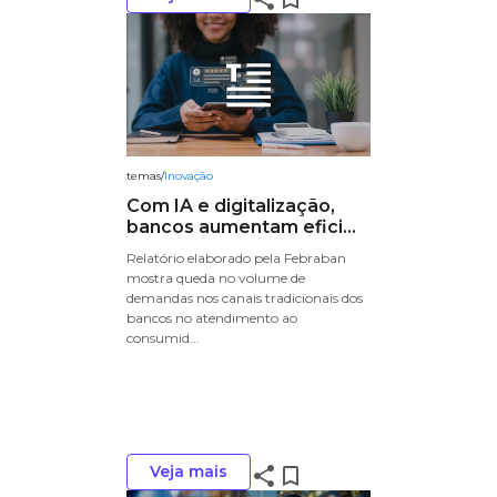
temas
/
Inovação
Com IA e digitalização,
bancos aumentam efici...
Relatório elaborado pela Febraban
mostra queda no volume de
demandas nos canais tradicionais dos
bancos no atendimento ao
consumid...
Veja mais
share
bookmark_border