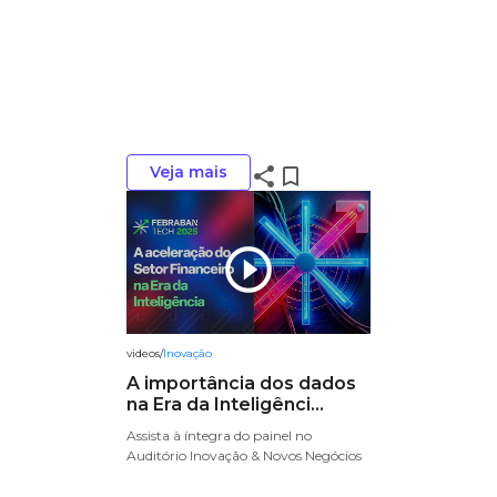
Veja mais
share
bookmark_border
play_circle_outline
videos
/
Inovação
A importância dos dados
na Era da Inteligênci...
Assista à íntegra do painel no
Auditório Inovação & Novos Negócios