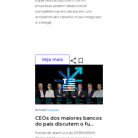
Especialistas discutem como
empresas podem desenvolver
competências em escala em um
ambiente de trabalho mais integrado
à inteligê...
Veja mais
share
bookmark_border
temas
/
Inovação
CEOs dos maiores bancos
do país discutem o fu...
Painel de abertura do FEBRABAN