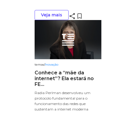
Veja mais
share
bookmark_border
temas
/
Inovação
Conhece a “mãe da
internet”? Ela estará no
FE...
Radia Perlman desenvolveu um
protocolo fundamental para o
funcionamento das redes que
sustentam a internet moderna