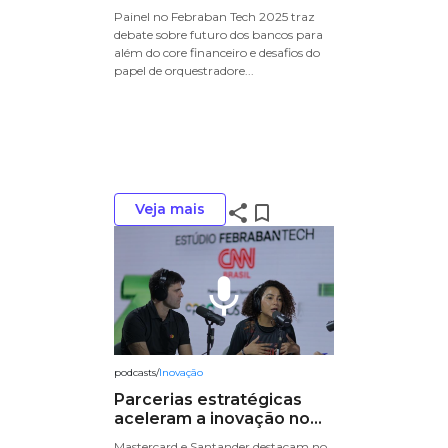
Painel no Febraban Tech 2025 traz
debate sobre futuro dos bancos para
além do core financeiro e desafios do
papel de orquestradore...
Veja mais
share
bookmark_border
mic
podcasts
/
Inovação
Parcerias estratégicas
aceleram a inovação no...
Mastercard e Santander destacam no