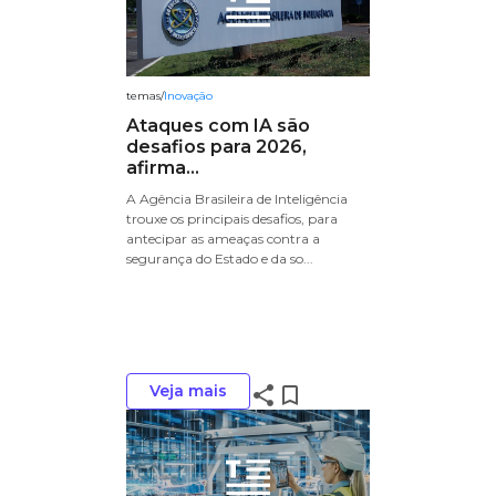
temas
/
Inovação
Ataques com IA são
desafios para 2026,
afirma...
A Agência Brasileira de Inteligência
trouxe os principais desafios, para
antecipar as ameaças contra a
segurança do Estado e da so...
Veja mais
share
bookmark_border