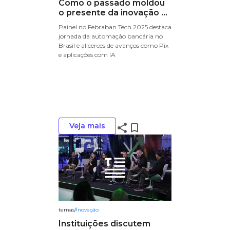
Como o passado moldou
o presente da inovação ...
Painel no Febraban Tech 2025 destaca
jornada da automação bancária no
Brasil e alicerces de avanços como Pix
e aplicações com IA
Veja mais
share
bookmark_border
temas
/
Inovação
Instituições discutem