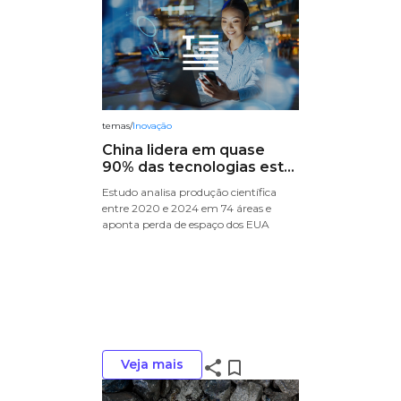
temas
/
Inovação
China lidera em quase
90% das tecnologias est...
Estudo analisa produção científica
entre 2020 e 2024 em 74 áreas e
aponta perda de espaço dos EUA
Veja mais
share
bookmark_border