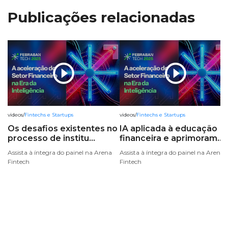
Publicações relacionadas
play_circle_outline
play_circle_outline
videos
/
Fintechs e Startups
videos
/
Fintechs e Startups
Os desafios existentes no
IA aplicada à educação
processo de institu...
financeira e aprimoram...
Assista à íntegra do painel na Arena
Assista à íntegra do painel na Arena
Fintech
Fintech