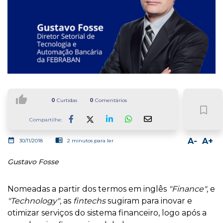
thumb_up
0
Curtidas
0
Comentários
bookmark_border
Compartilhe:
Facebook
LinkedIn
Whatsapp
date_range
chrome_reader_mode
A-
A+
30/11/2018
2 minutos para ler
Gustavo Fosse
Nomeadas a partir dos termos em inglês
"Finance"
, e
"Technology"
, as
fintechs
sugiram para inovar e
otimizar serviços do sistema financeiro, logo após a