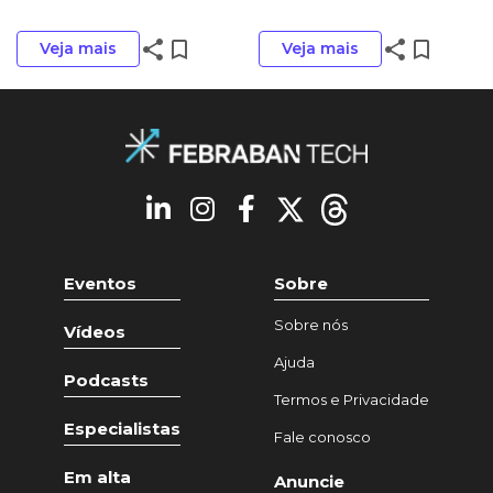
share
bookmark_border
share
bookmark_border
Veja mais
Veja mais
Eventos
Sobre
Sobre nós
Vídeos
Ajuda
Podcasts
Termos e Privacidade
Especialistas
Fale conosco
Em alta
Anuncie