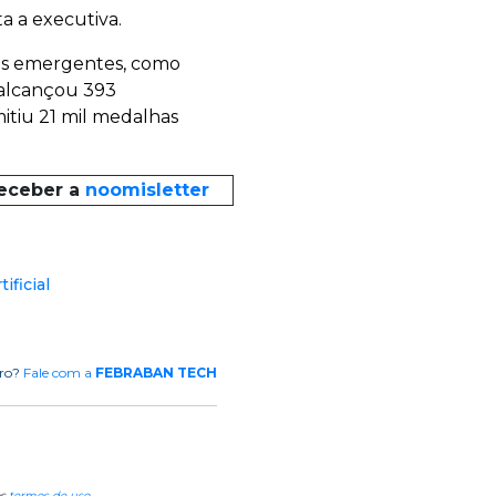
ta a executiva.
ais emergentes, como
á alcançou 393
itiu 21 mil medalhas
receber a
noomisletter
tificial
rro?
Fale com a
FEBRABAN TECH
os
termos de uso