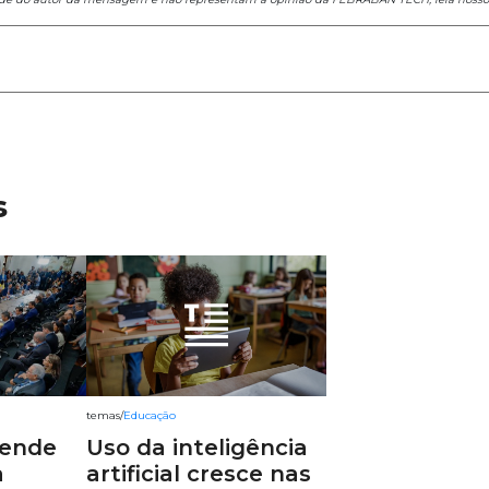
s
temas
/
Educação
fende
Uso da inteligência
a
artificial cresce nas