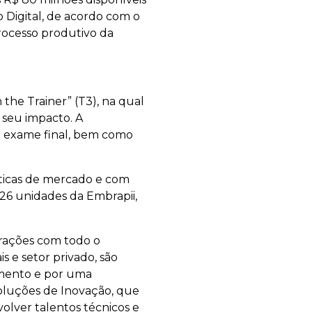
o Digital, de acordo com o
processo produtivo da
he Trainer” (T3), na qual
 seu impacto. A
 e exame final, bem como
ráticas de mercado e com
26 unidades da Embrapii,
orações com todo o
s e setor privado, são
imento e por uma
oluções de Inovação, que
volver talentos técnicos e