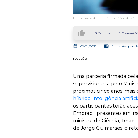
Estimativa é de que há um déficit de 24 m
thumb_up
0
Curtidas
0
Comentári
date_range
chrome_reader_mode
02/04/2021
4 minutos para l
redação
Uma parceria firmada pela 
supervisionada pelo Ministé
próximos cinco anos, mais
híbrida
,
inteligência artifici
os participantes terão ac
Embrapii, presentes em ins
ministro de Ciência, Tecn
de Jorge Guimarães, direto