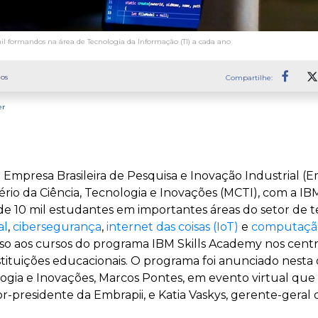
il formandos na área de Tecnologia da Informação (TI) a cada ano
os
Compartilhe:
Faceb
er
Empresa Brasileira de Pesquisa e Inovação Industrial (Em
rio da Ciência, Tecnologia e Inovações (MCTI), com a IBM 
 de 10 mil estudantes em importantes áreas do setor de 
al
,
cibersegurança
,
internet das coisas (IoT)
e
computação
esso aos cursos do programa IBM Skills Academy nos cent
tituições educacionais. O programa foi anunciado nesta q
ologia e Inovações, Marcos Pontes, em evento virtual qu
r-presidente da Embrapii, e Katia Vaskys, gerente-geral d