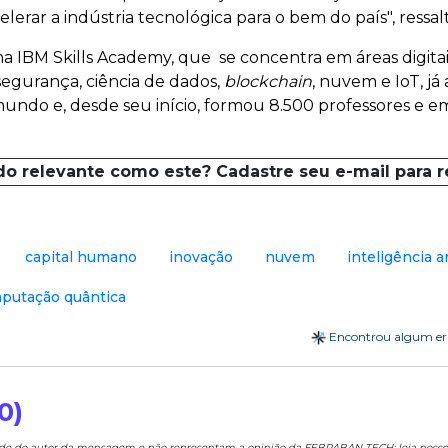
elerar a indústria tecnológica para o bem do país", ressal
a IBM Skills Academy, que se concentra em áreas digit
ersegurança, ciência de dados,
blockchain
, nuvem e IoT, j
undo e, desde seu início, formou 8.500 professores e em
do relevante como este? Cadastre seu e-mail para 
capital humano
inovação
nuvem
inteligência ar
putação quântica
Encontrou algum e
0)
ade do autor da mensagem e não representam a opinião da FEBRABAN TECH; leia noss