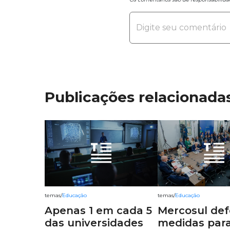
Publicações relacionada
temas
/
Educação
temas
/
Educação
Apenas 1 em cada 5
Mercosul de
das universidades
medidas par