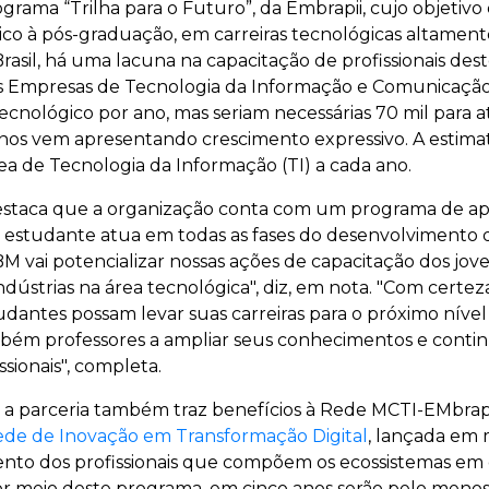
rograma “Trilha para o Futuro”, da Embrapii, cujo objetivo
nico à pós-graduação, em carreiras tecnológicas altame
asil, há uma lacuna na capacitação de profissionais dest
das Empresas de Tecnologia da Informação e Comunicação
tecnológico por ano, mas seriam necessárias 70 mil para a
os vem apresentando crescimento expressivo. A estimat
ea de Tecnologia da Informação (TI) a cada ano.
estaca que a organização conta com um programa de apr
o estudante atua em todas as fases do desenvolvimento d
M vai potencializar nossas ações de capacitação dos jov
indústrias na área tecnológica", diz, em nota. "Com certez
udantes possam levar suas carreiras para o próximo níve
ambém professores a ampliar seus conhecimentos e cont
sionais", completa.
 a parceria também traz benefícios à Rede MCTI-EMbrap
de de Inovação em Transformação Digital
, lançada em 
nto dos profissionais que compõem os ecossistemas em
 meio deste programa, em cinco anos serão pelo menos 