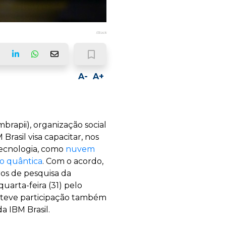
iStock
bookmark_border
ook
LinkedIn
Whatsapp
Email
A-
A+
brapii), organização social
Brasil visa capacitar, nos
tecnologia, como
nuvem
 quântica
. Com o acordo,
ros de pesquisa da
uarta-feira (31) pelo
e teve participação também
a IBM Brasil.