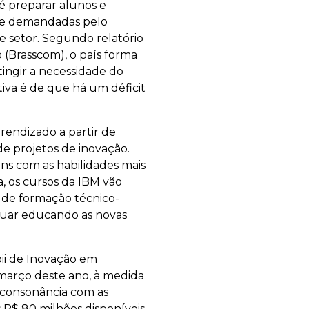
 é preparar alunos e
nte demandadas pelo
e setor. Segundo relatório
 (Brasscom), o país forma
tingir a necessidade do
iva é de que há um déficit
endizado a partir de
e projetos de inovação.
ens com as habilidades mais
a, os cursos da IBM vão
l de formação técnico-
inuar educando as novas
ii de Inovação em
março deste ano, à medida
 consonância com as
R$ 80 milhões disponíveis