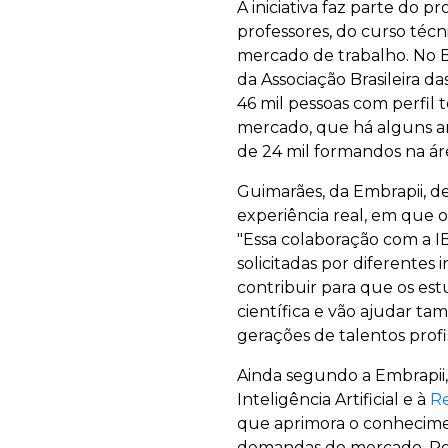
A iniciativa faz parte do p
professores, do curso téc
mercado de trabalho. No Br
da Associação Brasileira 
46 mil pessoas com perfil 
mercado, que há alguns an
de 24 mil formandos na ár
Guimarães, da Embrapii, d
experiência real, em que 
"Essa colaboração com a IB
solicitadas por diferentes 
contribuir para que os est
científica e vão ajudar t
gerações de talentos profis
Ainda segundo a Embrapii,
Inteligência Artificial e à
Re
que aprimora o conhecime
demandas do mercado. Por