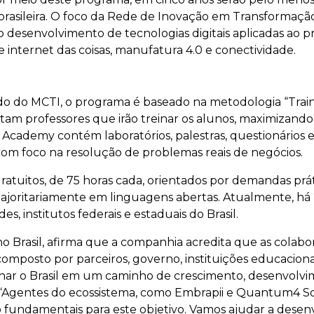
 brasileira. O foco da Rede de Inovação em Transformaçã
 o desenvolvimento de tecnologias digitais aplicadas ao 
e internet das coisas, manufatura 4.0 e conectividade.
do MCTI, o programa é baseado na metodologia “Train t
itam professores que irão treinar os alunos, maximizando
ls Academy contém laboratórios, palestras, questionários
 com foco na resolução de problemas reais de negócios.
 gratuitos, de 75 horas cada, orientados por demandas p
ajoritariamente em linguagens abertas. Atualmente, há 
es, institutos federais e estaduais do Brasil.
 no Brasil, afirma que a companhia acredita que as colab
omposto por parceiros, governo, instituições educacionai
onar o Brasil em um caminho de crescimento, desenvolv
a. “Agentes do ecossistema, como Embrapii e Quantum4 S
são fundamentais para este objetivo. Vamos ajudar a desen