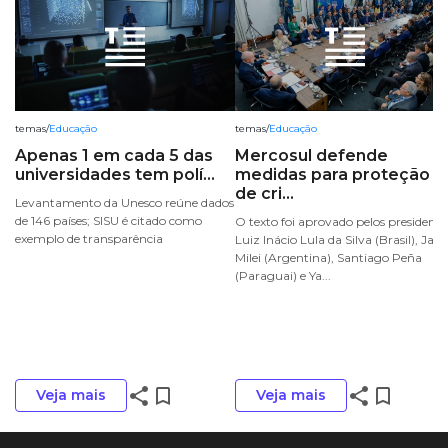
temas
/
Educação
temas
/
Educação
Apenas 1 em cada 5 das
Mercosul defende
universidades tem polí...
medidas para proteção
de cri...
Levantamento da Unesco reúne dados
de 146 países; SISU é citado como
O texto foi aprovado pelos presidente
exemplo de transparência
Luiz Inácio Lula da Silva (Brasil), Javi
Milei (Argentina), Santiago Peña
(Paraguai) e Ya...
share
bookmark_border
share
bookmark_border
Veja mais
Veja mais