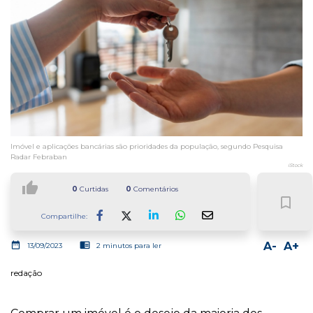
Imóvel e aplicações bancárias são prioridades da população, segundo Pesquisa
Radar Febraban
iStock
thumb_up
0
Curtidas
0
Comentários
bookmark_border
Compartilhe:
Facebook
LinkedIn
Whatsapp
date_range
chrome_reader_mode
A-
A+
13/09/2023
2 minutos para ler
redação