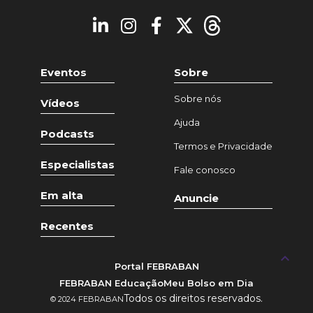
Eventos
Sobre
Sobre nós
Vídeos
Ajuda
Podcasts
Termos e Privacidade
Especialistas
Fale conosco
Em alta
Anuncie
Recentes
keyboard_arrow_up
Portal FEBRABAN
FEBRABAN Educação
Meu Bolso em Dia
Todos os direitos reservados.
© 2024 FEBRABAN