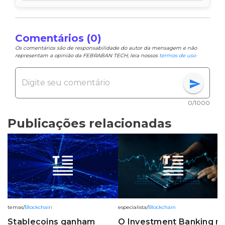
Comentários (0)
Os comentários são de responsabilidade do autor da mensagem e não
representam a opinião da FEBRABAN TECH; leia nossos
termos de uso
send
0/1000
Publicações relacionadas
temas
/
Blockchain
especialista
/
Blockchain
Stablecoins ganham
O Investment Banking n