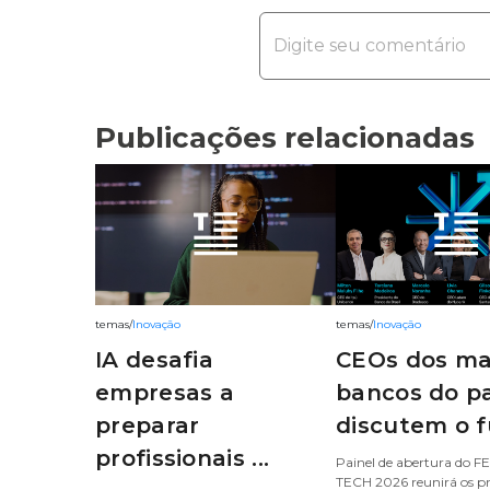
Publicações relacionadas
temas
/
Inovação
temas
/
Inovação
IA desafia
CEOs dos ma
empresas a
bancos do pa
preparar
discutem o fu
profissionais ...
Painel de abertura do
TECH 2026 reunirá os pr