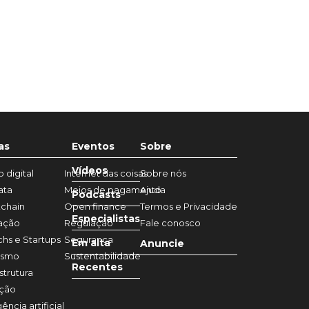
as
Eventos
Sobre
Vídeos
 digital
Internet das coisas
Sobre nós
ata
Meios de pagamento
Ajuda
Podcasts
chain
Open finance
Termos e Privacidade
Especialistas
ação
Regulação
Fale conosco
chs e Startups
Segurança
Em alta
Anuncie
ismo
Sustentabilidade
Recentes
strutura
ação
gência artificial