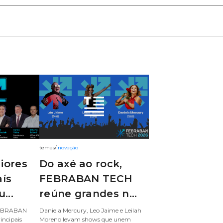
temas
/
Inovação
iores
Do axé ao rock,
ís
FEBRABAN TECH
...
reúne grandes n...
 FEBRABAN
Daniela Mercury, Leo Jaime e Leilah
incipais
Moreno levam shows que unem