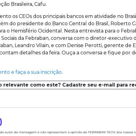
o Brasileira, Cafu.
to os CEOs dos principais bancos em atividade no Brasil
lém do presidente do Banco Central do Brasil, Roberto C
ara o Hemisfério Ocidental. Nesta entrevista para o Feb
s Sociais da Febraban, conversa com o diretor-executivo 
aban, Leandro Vilain, e com Denise Perotti, gerente de 
contam detalhes da feira. Ouça a conversa e fique por d
nto e faça a sua inscrição
.
o relevante como este? Cadastre seu e-mail para r
)
e do autor da mensagem e não representam a opinião da FEBRABAN TECH; leia nossos
t