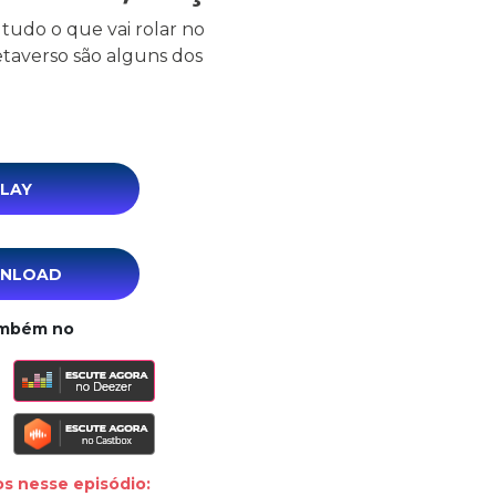
tudo o que vai rolar no
metaverso são alguns dos
LAY
NLOAD
ambém no
s nesse episódio: