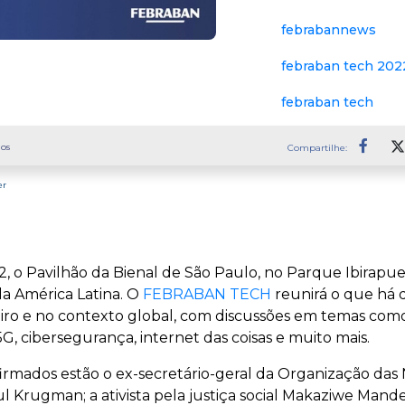
febrabannews
febraban tech 202
febraban tech
os
Compartilhe:
Faceb
er
2, o Pavilhão da Bienal de São Paulo, no Parque Ibirapu
da América Latina. O
FEBRABAN TECH
reunirá o que há 
iro e no contexto global, com discussões em temas como in
5G, cibersegurança, internet das coisas e muito mais.
firmados estão o ex-secretário-geral da Organização da
 Krugman; a ativista pela justiça social Makaziwe Mandel