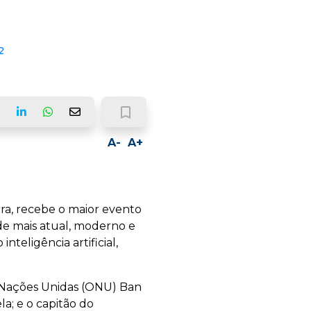
2
bookmark_border
ook
LinkedIn
Whatsapp
Email
A-
A+
era, recebe o maior evento
de mais atual, moderno e
teligência artificial,
s Nações Unidas (ONU) Ban
a; e o capitão do