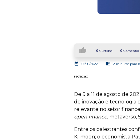
thumb_up
0
Curtidas
0
Comentári
date_range
chrome_reader_mode
01/08/2022
2 minutos para l
redação
De 9 a 11 de agosto de 202
de inovação e tecnologia 
relevante no setor finance
open finance
, metaverso, 
Entre os palestrantes con
Ki-moon; o economista Paul