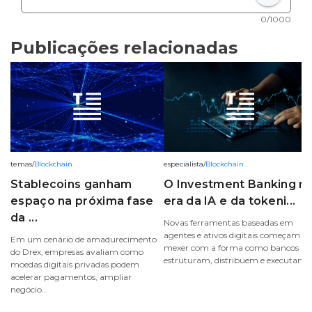
0/1000
Publicações relacionadas
temas
/
Blockchain
especialista
/
Blockchain
Stablecoins ganham
O Investment Banking n
espaço na próxima fase
era da IA e da tokeni...
da ...
Novas ferramentas baseadas em
agentes e ativos digitais começam a
Em um cenário de amadurecimento
mexer com a forma como bancos
do Drex, empresas avaliam como
estruturam, distribuem e executam ..
moedas digitais privadas podem
acelerar pagamentos, ampliar
negócio...