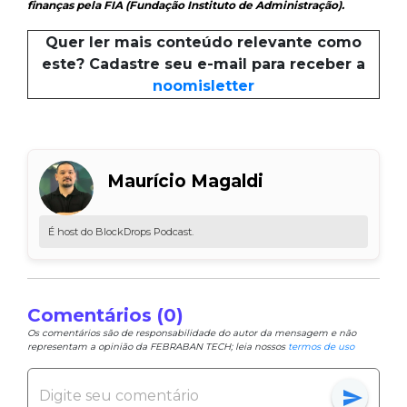
finanças pela FIA (Fundação Instituto de Administração).
Quer ler mais conteúdo relevante como
este? Cadastre seu e-mail para receber a
noomisletter
Maurício Magaldi
É host do BlockDrops Podcast.
Comentários (0)
Os comentários são de responsabilidade do autor da mensagem e não
representam a opinião da FEBRABAN TECH; leia nossos
termos de uso
send