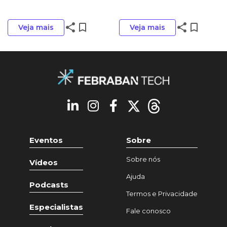
share
bookmark_border
share
bookmark_border
Veja mais
Veja mais
Eventos
Sobre
Sobre nós
Vídeos
Ajuda
Podcasts
Termos e Privacidade
Especialistas
Fale conosco