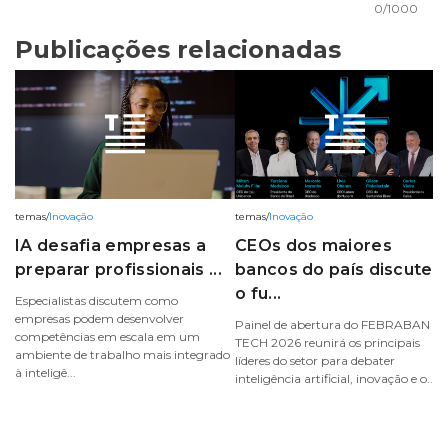
0/1000
Publicações relacionadas
temas
/
Inovação
temas
/
Inovação
IA desafia empresas a
CEOs dos maiores
preparar profissionais ...
bancos do país discute
o fu...
Especialistas discutem como
empresas podem desenvolver
Painel de abertura do FEBRABAN
competências em escala em um
TECH 2026 reunirá os principais
ambiente de trabalho mais integrado
líderes do setor para debater
à inteligê...
inteligência artificial, inovação e o...