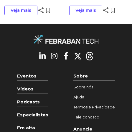
share
bookmark_border
share
bookmark_border
Veja mais
Veja mais
Eventos
Sobre
Sobre nós
Vídeos
Ajuda
Podcasts
Termos e Privacidade
Especialistas
Fale conosco
Em alta
Anuncie