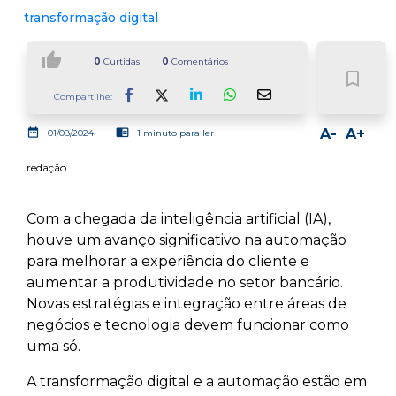
transformação digital
thumb_up
0
Curtidas
0
Comentários
bookmark_border
Compartilhe:
Facebook
LinkedIn
Whatsapp
date_range
chrome_reader_mode
A-
A+
01/08/2024
1 minuto para ler
redação
Com a chegada da inteligência artificial (IA),
houve um avanço significativo na automação
para melhorar a experiência do cliente e
aumentar a produtividade no setor bancário.
Novas estratégias e integração entre áreas de
negócios e tecnologia devem funcionar como
uma só.
A transformação digital e a automação estão em