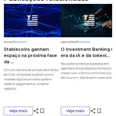
temas
/
Blockchain
especialista
/
Blockchain
Stablecoins ganham
O Investment Banking n
espaço na próxima fase
era da IA e da tokeni...
da ...
Novas ferramentas baseadas em
agentes e ativos digitais começam a
Em um cenário de amadurecimento
mexer com a forma como bancos
do Drex, empresas avaliam como
estruturam, distribuem e executam ..
moedas digitais privadas podem
acelerar pagamentos, ampliar
negócio...
share
bookmark_border
share
bookmark_border
Veja mais
Veja mais