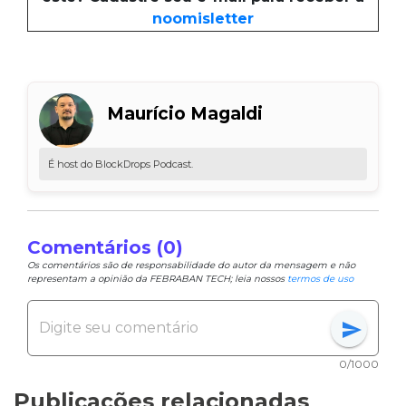
noomisletter
Maurício Magaldi
É host do BlockDrops Podcast.
Comentários (0)
Os comentários são de responsabilidade do autor da mensagem e não
representam a opinião da FEBRABAN TECH; leia nossos
termos de uso
send
0/1000
Publicações relacionadas