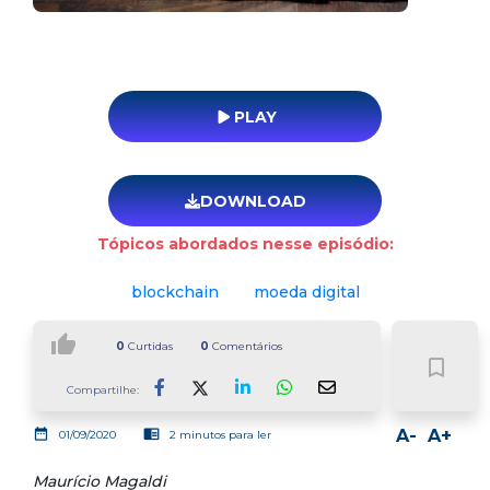
PLAY
DOWNLOAD
Tópicos abordados nesse episódio:
blockchain
moeda digital
thumb_up
0
Curtidas
0
Comentários
bookmark_border
Compartilhe:
Facebook
LinkedIn
Whatsapp
date_range
chrome_reader_mode
A-
A+
01/09/2020
2 minutos para ler
Maurício Magaldi