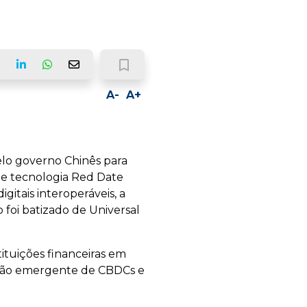
bookmark_border
ook
LinkedIn
Whatsapp
Email
A-
A+
elo governo Chinês para
de tecnologia Red Date
gitais interoperáveis, a
 foi batizado de Universal
ituições financeiras em
ração emergente de CBDCs e