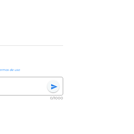
ermos de uso
send
0/1000