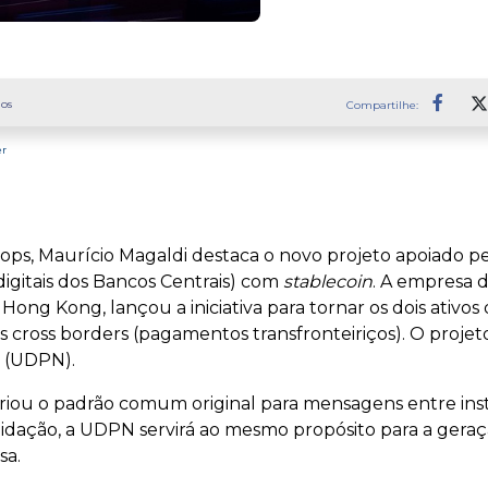
os
Compartilhe:
Faceb
er
ops, Maurício Magaldi destaca o novo projeto apoiado p
gitais dos Bancos Centrais) com
stablecoin
. A empresa 
g Kong, lançou a iniciativa para tornar os dois ativos di
s cross borders (pagamentos transfronteiriços). O projeto
 (UDPN).
criou o padrão comum original para mensagens entre inst
quidação, a UDPN servirá ao mesmo propósito para a ge
sa.