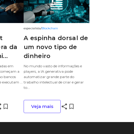
especialista
/
Blockchain
t
A espinha dorsal de
ra da
um novo tipo de
...
dinheiro
eadas em
No mundo vasto de informações e
is começam a
players, a IA generativa pode
o bancos
automatizar grande parte do
 executam ...
trabalho intelectual de criar e gerar
to...
re
bookmark_border
share
bookmark_border
Veja mais