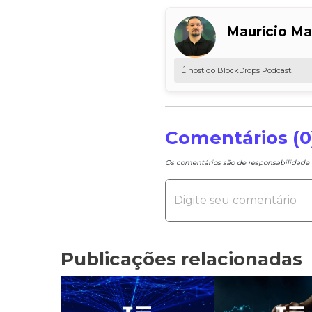
Maurício Ma
É host do BlockDrops Podcast.
Comentários (0
Os comentários são de responsabilidad
Publicações relacionadas