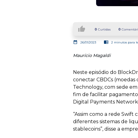
thumb_up
0
Curtidas
0
Comentári
date_range
chrome_reader_mode
26/01/2023
2 minutos para l
Maurício Magaldi
Neste episódio do BlockDr
conectar CBDCs (moedas di
Technology, com sede em Hon
fim de facilitar pagamento
Digital Payments Network
“Assim como a rede Swift 
diferentes sistemas de li
stablecoins”, disse a empre