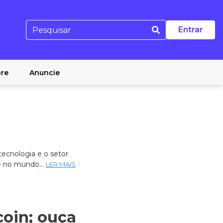
Entrar
re
Anuncie
ecnologia e o setor
e no mundo...
LER MAIS
coin; ouça