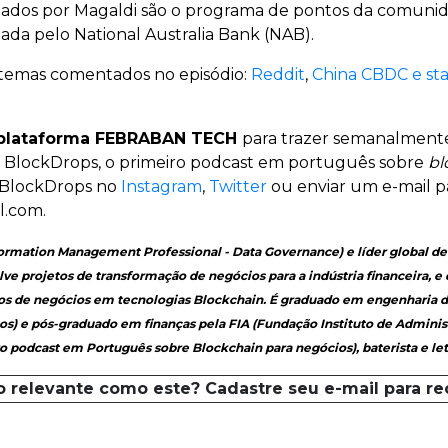
dos por Magaldi são o programa de pontos da comunid
çada pelo National Australia Bank (NAB).
is temas comentados no episódio:
Reddit
,
China CBDC e st
plataforma FEBRABAN TECH
para trazer semanalmente
o BlockDrops, o primeiro podcast em português sobre
bl
 BlockDrops no
Instagram
,
Twitter
ou enviar um e-mail p
l.com.
ormation Management Professional - Data Governance) e líder global de 
lve projetos de transformação de negócios para a indústria financeira, e
os de negócios em tecnologias Blockchain. É graduado em engenharia 
os) e pós-graduado em finanças pela FIA (Fundação Instituto de Adminis
 podcast em Português sobre Blockchain para negócios), baterista e let
o relevante como este? Cadastre seu e-mail para r