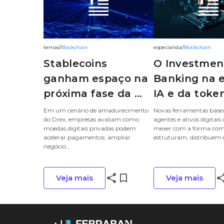
temas
/
Blockchain
especialista
/
Blockchain
Stablecoins
O Investmen
ganham espaço na
Banking na e
próxima fase da ...
IA e da tokeni
Em um cenário de amadurecimento
Novas ferramentas bas
do Drex, empresas avaliam como
agentes e ativos digita
moedas digitais privadas podem
mexer com a forma com
acelerar pagamentos, ampliar
estruturam, distribuem e
negócio...
share
bookmark_border
sha
Veja mais
Veja mais