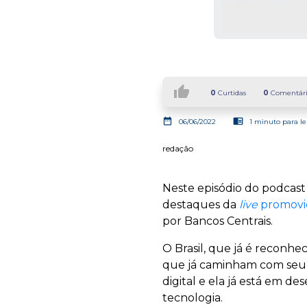
thumb_up
0
Curtidas
0
Comentári
date_range
chrome_reader_mode
06/06/2022
1 minuto para le
redação
Neste episódio do podcast 
destaques da
live
promovid
por Bancos Centrais.
O Brasil, que já é reconh
que já caminham com seu pr
digital e ela já está em d
tecnologia.