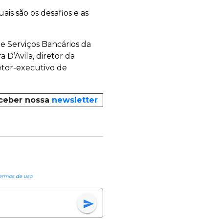
ais são os desafios e as
 e Serviços Bancários da
D’Avila, diretor da
retor-executivo de
eceber nossa
newsletter
ermos de uso
send