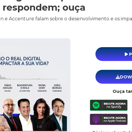
s respondem; ouça
an e Accenture falam sobre o desenvolvimento e os imp
P
DOW
Ouça t