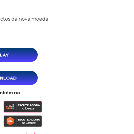
actos da nova moeda
LAY
NLOAD
ambém no