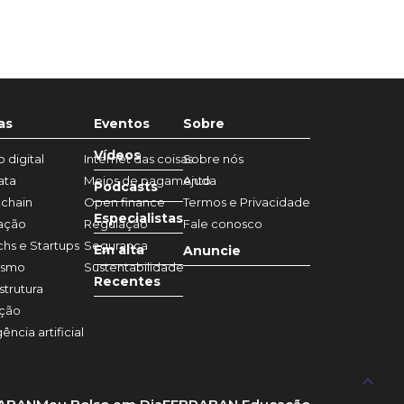
as
Eventos
Sobre
Vídeos
 digital
Internet das coisas
Sobre nós
ata
Meios de pagamento
Ajuda
Podcasts
chain
Open finance
Termos e Privacidade
Especialistas
ação
Regulação
Fale conosco
chs e Startups
Segurança
Em alta
Anuncie
ismo
Sustentabilidade
Recentes
strutura
ação
gência artificial
keyboard_arrow_up