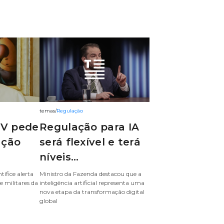
temas
/
Regulação
IV pede
Regulação para IA
ação
será flexível e terá
níveis...
tífice alerta
Ministro da Fazenda destacou que a
 e militares da
inteligência artificial representa uma
nova etapa da transformação digital
global