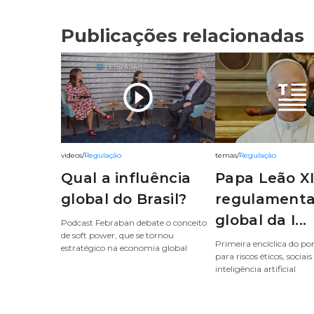
Publicações relacionadas
play_circle_outline
videos
/
Regulação
temas
/
Regulação
Qual a influência
Papa Leão X
global do Brasil?
regulament
global da I...
Podcast Febraban debate o conceito
de soft power, que se tornou
Primeira encíclica do pon
estratégico na economia global
para riscos éticos, sociais
inteligência artificial