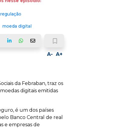
s nesse episódio:
regulação
moeda digital
bookmark_border
ook
LinkedIn
Whatsapp
Email
A-
A+
ciais da Febraban, traz os
s moedas digitais emitidas
eguro, é um dos países
pelo Banco Central de real
ras e empresas de