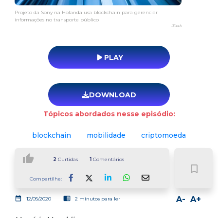
Projeto da Sony na Holanda usa blockchain para gerenciar
informações no transporte público
iStock
PLAY
DOWNLOAD
Tópicos abordados nesse episódio:
blockchain
mobilidade
criptomoeda
thumb_up
2
Curtidas
1
Comentários
bookmark_border
Compartilhe:
Facebook
LinkedIn
Whatsapp
date_range
chrome_reader_mode
A-
A+
12/05/2020
2 minutos para ler