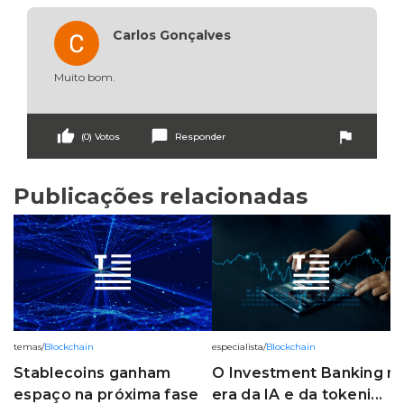
Carlos Gonçalves
Muito bom.
thumb_up
chat_bubble
flag
(0) Votos
Responder
Publicações relacionadas
temas
/
Blockchain
especialista
/
Blockchain
Stablecoins ganham
O Investment Banking n
espaço na próxima fase
era da IA e da tokeni...