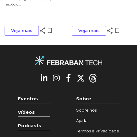
negócio...
share
bookmark_border
share
bookmark_border
Veja mais
Veja mais
Eventos
Sobre
Sobre nós
Vídeos
Ajuda
Podcasts
Termos e Privacidade