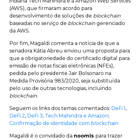
indiana Tech Mahindra e a Amazon Web Services
(AWS), que firmaram acordo para
desenvolvimento de soluções de
blockchain
baseadas no serviço de
blockchain
gerenciado
da AWS.
Por fim, Magaldi comenta a notícia de que a
senadora Kátia Abreu enviou uma proposta para
que a obrigatoriedade do certificado digital para
emissão de notas fiscais eletrônicas (NFEs),
pedida pelo presidente Jair Bolsonaro na
Medida Provisória 983/2020, seja substituída
pelo uso de outras tecnologias, incluindo
blockchain
.
Seguem os links dos temas comentados:
DeFi 1
,
DeFi 2
,
DeFi 3
;
Tech Mahindra e Amazon
;
Confirmação de identidade com blockchain
Magaldi é o convidado da
noomis
para trazer