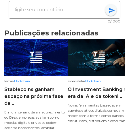
send
0/1000
Publicações relacionadas
temas
/
Blockchain
especialista
/
Blockchain
Stablecoins ganham
O Investment Banking n
espaço na próxima fase
era da IA e da tokeni...
da ...
Novas ferramentas baseadas em
agentes e ativos digitais começam a
Em um cenário de amadurecimento
mexer com a forma como bancos
do Drex, empresas avaliam como
estruturam, distribuem e executam ..
moedas digitais privadas podem
acelerar pagamentos, ampliar