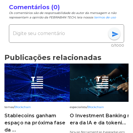
Comentários (0)
Os comentários são de responsabilidade do autor da mensagem e não
representam a opinião da FEBRABAN TECH; leia nossos
termos de uso
send
0/1000
Publicações relacionadas
temas
/
Blockchain
especialista
/
Blockchain
Stablecoins ganham
O Investment Banking n
espaço na próxima fase
era da IA e da tokeni...
da ...
Novas ferramentas baseadas em