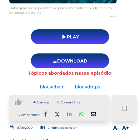
Saiba quais são as perspectivas para o mercado de blockchain em
empresas brasileiras
iStock
PLAY
DOWNLOAD
Tópicos abordados nesse episódio:
blockchain
blockdrops
thumb_up
4
Curtidas
0
Comentários
bookmark_border
Compartilhe:
Facebook
LinkedIn
Whatsapp
date_range
chrome_reader_mode
A-
A+
15/05/2020
2 minutos para ler