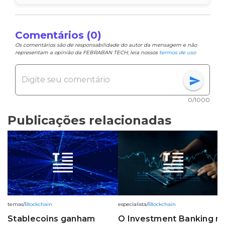
Comentários (0)
Os comentários são de responsabilidade do autor da mensagem e não
representam a opinião da FEBRABAN TECH; leia nossos
termos de uso
send
0/1000
Publicações relacionadas
temas
/
Blockchain
especialista
/
Blockchain
Stablecoins ganham
O Investment Banking n