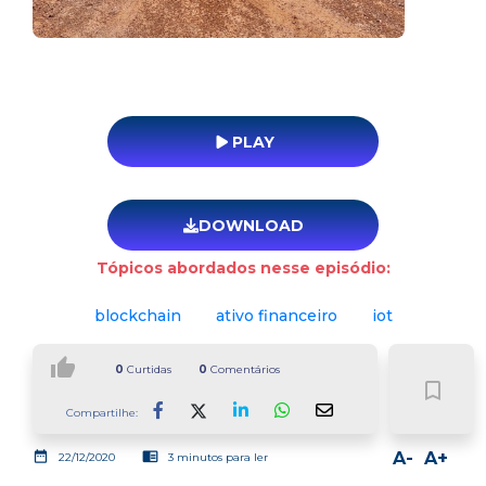
PLAY
DOWNLOAD
Tópicos abordados nesse episódio:
blockchain
ativo financeiro
iot
thumb_up
0
Curtidas
0
Comentários
bookmark_border
Compartilhe:
Facebook
LinkedIn
Whatsapp
date_range
chrome_reader_mode
A-
A+
22/12/2020
3 minutos para ler