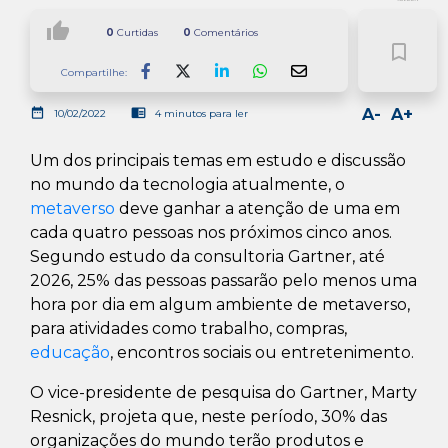
thumb_up
0
Curtidas
0
Comentários
bookmark_border
Compartilhe:
Facebook
LinkedIn
Whatsapp
date_range
chrome_reader_mode
A-
A+
10/02/2022
4 minutos para ler
Um dos principais temas em estudo e discussão
no mundo da tecnologia atualmente, o
metaverso
deve ganhar a atenção de uma em
cada quatro pessoas nos próximos cinco anos.
Segundo estudo da consultoria Gartner, até
2026, 25% das pessoas passarão pelo menos uma
hora por dia em algum ambiente de metaverso,
para atividades como trabalho, compras,
educação
, encontros sociais ou entretenimento.
O vice-presidente de pesquisa do Gartner, Marty
Resnick, projeta que, neste período, 30% das
organizações do mundo terão produtos e