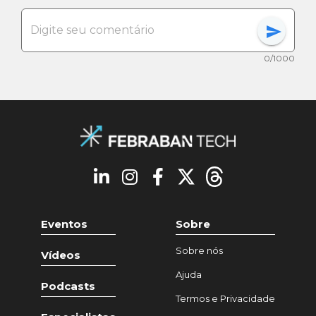
send
0/1000
Eventos
Sobre
Sobre nós
Vídeos
Ajuda
Podcasts
Termos e Privacidade